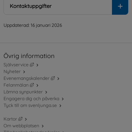
Kontaktuppgifter
Uppdaterad: 
16 januari 2026
Övrig information
Länk till annan webbplats, öppnas i nytt fönster.
Självservice
Nyheter
Länk till annan webbplats, öppnas i ny
Evenemangskalender
Länk till annan webbplats, öppnas i nytt fönster.
Felanmälan
Lämna synpunkter
Engagera dig och påverka
Tyck till om svenljunga.se
Länk till annan webbplats, öppnas i nytt fönster.
Kartor
Om webbplatsen