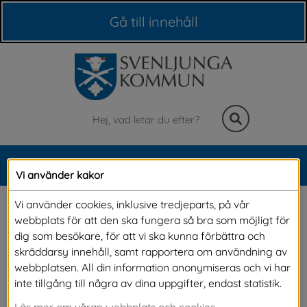
Våra webbplatser
Gå till innehåll
Sök
MENY
Vi använder kakor
Meny
Inkomna synpunkter
Vi använder cookies, inklusive tredjeparts, på vår
webbplats för att den ska fungera så bra som möjligt för
dig som besökare, för att vi ska kunna förbättra och
Har du skickat in eller funderar på att skicka in 
skräddarsy innehåll, samt rapportera om användning av
webbplatsen. All din information anonymiseras och vi har
en synpunkt? På denna sida har vi samlat 
inte tillgång till några av dina uppgifter, endast statistik.
inkomna synpunkter och svar av allmänt 
Läs mer om våran webbplats och cookies