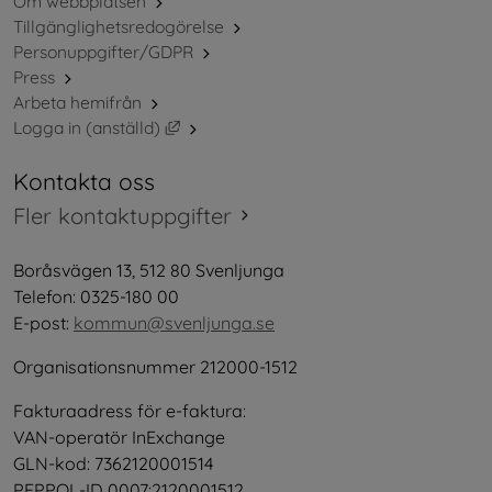
Om webbplatsen
Tillgänglighetsredogörelse
Personuppgifter/GDPR
Press
Arbeta hemifrån
Länk till annan webbplats, öppnas i nytt 
Logga in (anställd)
Kontakta oss
Fler kontaktuppgifter
Boråsvägen 13, 512 80 Svenljunga
Telefon: 0325-180 00
E-post: 
kommun@svenljunga.se
Organisationsnummer 212000-1512
Fakturaadress för e-faktura:
VAN-operatör InExchange
GLN-kod: 7362120001514
PEPPOL-ID 0007:2120001512