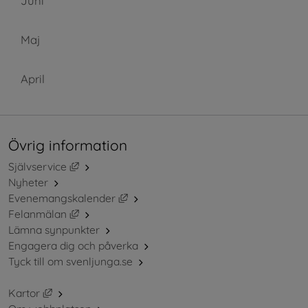
Juni
Maj
April
Övrig information
Länk till annan webbplats, öppnas i nytt fönster.
Självservice
Nyheter
Länk till annan webbplats, öppnas i ny
Evenemangskalender
Länk till annan webbplats, öppnas i nytt fönster.
Felanmälan
Lämna synpunkter
Engagera dig och påverka
Tyck till om svenljunga.se
Länk till annan webbplats, öppnas i nytt fönster.
Kartor