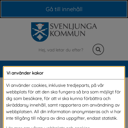
Våra webbplatser
Gå till innehåll
Sök
MENY
Vi använder kakor
Meny
2023-08-13 Roliga 
Vi använder cookies, inklusive tredjeparts, på vår
webbplats för att den ska fungera så bra som möjligt för
aktiviteter på biblioteket 
dig som besökare, för att vi ska kunna förbättra och
skräddarsy innehåll, samt rapportera om användning av
under sommaren
webbplatsen. All din information anonymiseras och vi har
inte tillgång till några av dina uppgifter, endast statistik.
Läs mer om våran webbplats och cookies