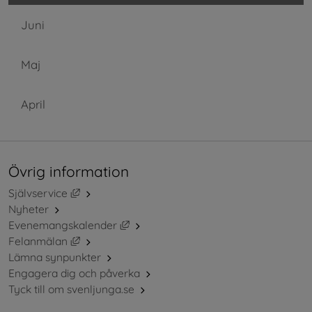
Juni
Maj
April
Övrig information
Länk till annan webbplats, öppnas i nytt fönster.
Självservice
Nyheter
Länk till annan webbplats, öppnas i ny
Evenemangskalender
Länk till annan webbplats, öppnas i nytt fönster.
Felanmälan
Lämna synpunkter
Engagera dig och påverka
Tyck till om svenljunga.se