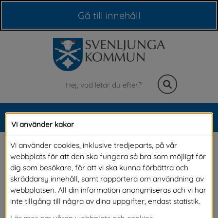
Våra webbplatser
Gå till innehåll
Sök
MENY
Vi använder kakor
Meny
2021-06-18 Nya 
Vi använder cookies, inklusive tredjeparts, på vår
webbplats för att den ska fungera så bra som möjligt för
vattenkiosken
dig som besökare, för att vi ska kunna förbättra och
skräddarsy innehåll, samt rapportera om användning av
webbplatsen. All din information anonymiseras och vi har
En eloge till Svenljunga kommun för vattenkiosken som 
inte tillgång till några av dina uppgifter, endast statistik.
alla kan få använda, mycket bra!
Läs mer om våran webbplats och cookies