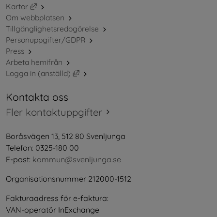
Länk till annan webbplats, öppnas i nytt fönster.
Kartor
Om webbplatsen
Tillgänglighetsredogörelse
Personuppgifter/GDPR
Press
Arbeta hemifrån
Länk till annan webbplats, öppnas i nytt 
Logga in (anställd)
Kontakta oss
Fler kontaktuppgifter
Boråsvägen 13, 512 80 Svenljunga
Telefon: 0325-180 00
E-post: 
kommun@svenljunga.se
Organisationsnummer 212000-1512
Fakturaadress för e-faktura:
VAN-operatör InExchange