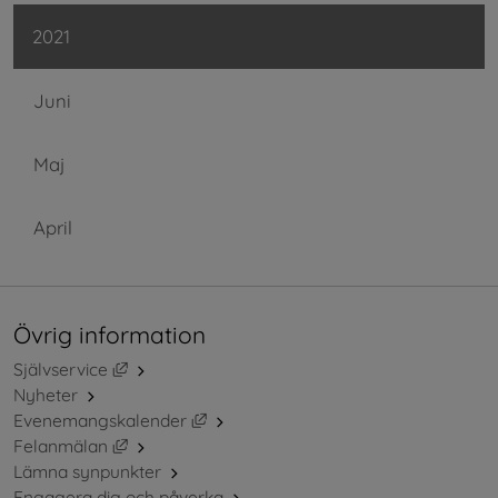
2021
Juni
Maj
April
Övrig information
Länk till annan webbplats, öppnas i nytt fönster.
Självservice
Nyheter
Länk till annan webbplats, öppnas i ny
Evenemangskalender
Länk till annan webbplats, öppnas i nytt fönster.
Felanmälan
Lämna synpunkter
Engagera dig och påverka