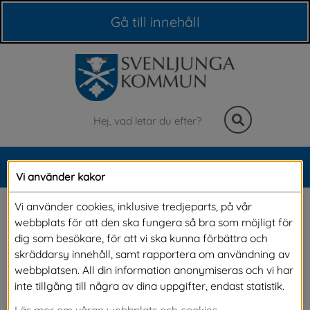
Våra webbplatser
Gå till innehåll
Sök
MENY
Vi använder kakor
Meny
2023-11-02 Belysning på 
Vi använder cookies, inklusive tredjeparts, på vår
webbplats för att den ska fungera så bra som möjligt för
lekplats
dig som besökare, för att vi ska kunna förbättra och
skräddarsy innehåll, samt rapportera om användning av
webbplatsen. All din information anonymiseras och vi har
Belysning
inte tillgång till några av dina uppgifter, endast statistik.
Läs mer om våran webbplats och cookies