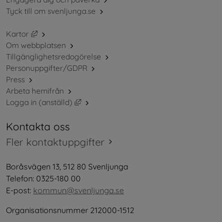
Tyck till om svenljunga.se
Länk till annan webbplats, öppnas i nytt fönster.
Kartor
Om webbplatsen
Tillgänglighetsredogörelse
Personuppgifter/GDPR
Press
Arbeta hemifrån
Länk till annan webbplats, öppnas i nytt 
Logga in (anställd)
Kontakta oss
Fler kontaktuppgifter
Boråsvägen 13, 512 80 Svenljunga
Telefon: 0325-180 00
E-post: 
kommun@svenljunga.se
Organisationsnummer 212000-1512