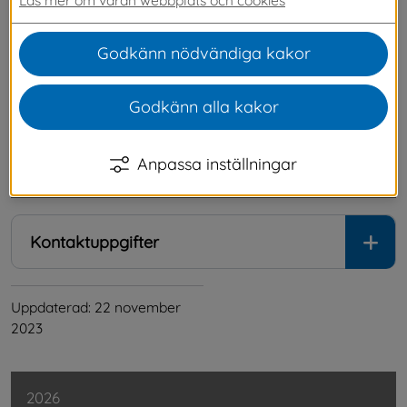
Önskar belysning till lekplatsen i Sandsjön.
2023-11-06 Svar
Godkänn nödvändiga kakor
Vi kommer inte att sätta belysning på lekplatsen i 
Godkänn alla kakor
Sandsjön, då resterande lekplatser i kommunen inte är 
belysta.
Anpassa inställningar
.
Kontaktuppgifter
Uppdaterad: 
22 november 
2023
2026