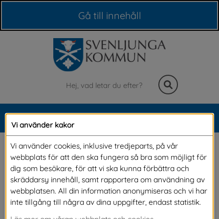
Våra webbplatser
Gå till innehåll
Sök
MENY
Vi använder kakor
Meny
2023-04-13 
Vi använder cookies, inklusive tredjeparts, på vår
webbplats för att den ska fungera så bra som möjligt för
Tömningsplats för 
dig som besökare, för att vi ska kunna förbättra och
skräddarsy innehåll, samt rapportera om användning av
husbilar
webbplatsen. All din information anonymiseras och vi har
inte tillgång till några av dina uppgifter, endast statistik.
Läs mer om våran webbplats och cookies