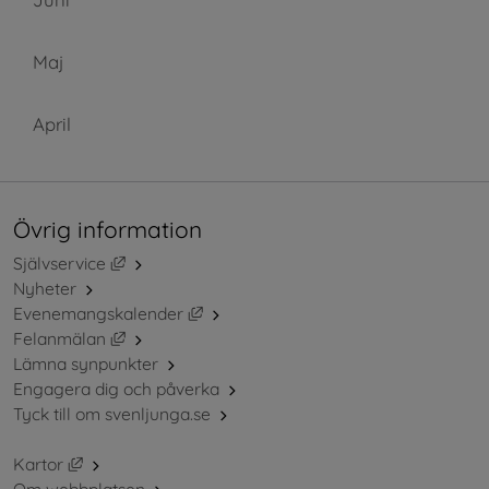
Maj
April
Övrig information
Länk till annan webbplats, öppnas i nytt fönster.
Självservice
Nyheter
Länk till annan webbplats, öppnas i ny
Evenemangskalender
Länk till annan webbplats, öppnas i nytt fönster.
Felanmälan
Lämna synpunkter
Engagera dig och påverka
Tyck till om svenljunga.se
Länk till annan webbplats, öppnas i nytt fönster.
Kartor
Om webbplatsen