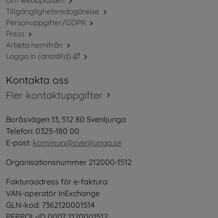
Tillgänglighetsredogörelse
Personuppgifter/GDPR
Press
Arbeta hemifrån
Länk till annan webbplats, öppnas i nytt 
Logga in (anställd)
Kontakta oss
Fler kontaktuppgifter
Boråsvägen 13, 512 80 Svenljunga
Telefon: 0325-180 00
E-post: 
kommun@svenljunga.se
Organisationsnummer 212000-1512
Fakturaadress för e-faktura:
VAN-operatör InExchange
GLN-kod: 7362120001514
PEPPOL-ID 0007:2120001512