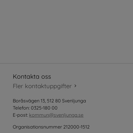
Kontakta oss
tt fönster.
Fler kontaktuppgifter
öppnas i nytt fönster.
Boråsvägen 13, 512 80 Svenljunga
tt fönster.
Telefon: 0325-180 00
E-post: 
kommun@svenljunga.se
Organisationsnummer 212000-1512