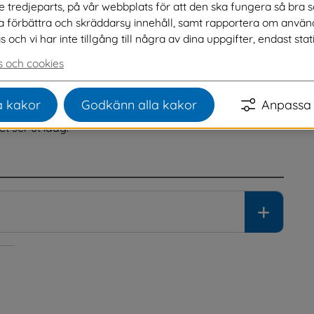
ve tredjeparts, på vår webbplats för att den ska fungera så bra 
na förbättra och skräddarsy innehåll, samt rapportera om använ
ngympa på badhuset, så att även de som arbetar under 
ch vi har inte tillgång till några av dina uppgifter, endast stati
 och cookies
 kakor
Godkänn alla kakor
Anpassa 
illgång gällande ledare.Vi utesluter inte fler kvällspass 
t ser ut idag.