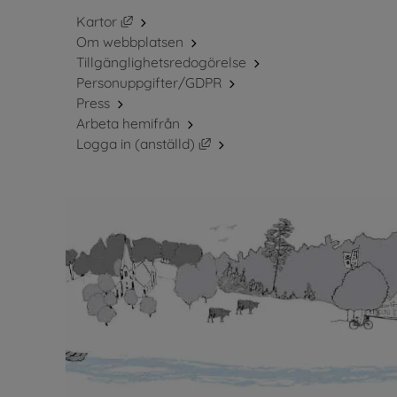
Länk till annan webbplats, öppnas i nytt fö
Kartor
Om webbplatsen
Tillgänglighetsredogörelse
Personuppgifter/GDPR
Press
Arbeta hemifrån
Länk till annan webbplats, öppn
Logga in (anställd)