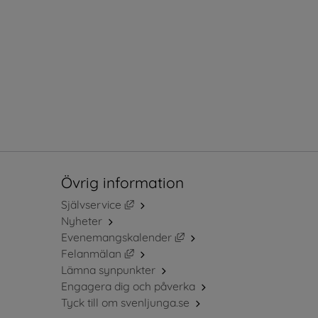
Övrig information
Länk till annan webbplats, öppnas i ny
Självservice
Nyheter
Länk till annan webbplats, 
Evenemangskalender
Länk till annan webbplats, öppnas i ny
Felanmälan
Lämna synpunkter
Engagera dig och påverka
Tyck till om svenljunga.se