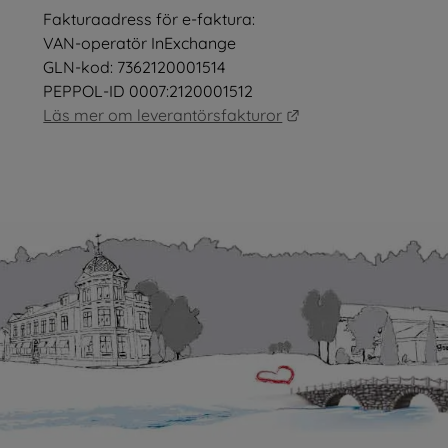
Fakturaadress för e-faktura:
nster.
VAN-operatör InExchange
GLN-kod: 7362120001514
PEPPOL-ID 0007:2120001512
Länk till annan webb
Läs mer om leverantörsfakturor
as i nytt fönster.