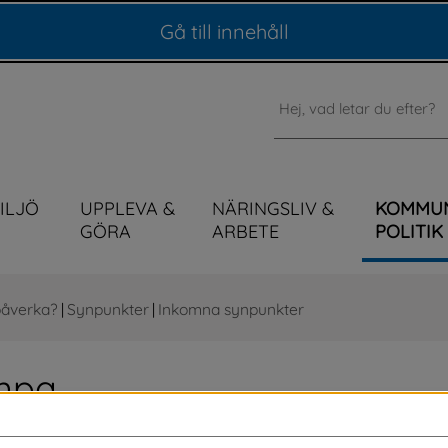
Gå till innehåll
Sök
MILJÖ
UPPLEVA &
NÄRINGSLIV &
KOMMU
GÖRA
ARBETE
POLITIK
påverka?
|
Synpunkter
|
Inkomna synpunkter
mpa