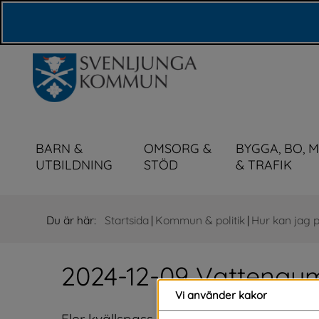
Våra webbplatser
BARN &
OMSORG &
BYGGA, BO, 
UTBILDNING
STÖD
& TRAFIK
Du är här:
Startsida
|
Kommun & politik
|
Hur kan jag 
2024-12-09 Vattengy
Vi använder kakor
Fler kvällspass