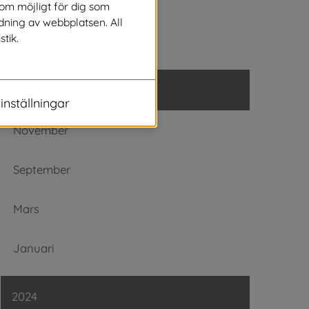
Augusti
som möjligt för dig som
dning av webbplatsen. All
stik.
Januari
2025
inställningar
November
September
Mars
Januari
2024