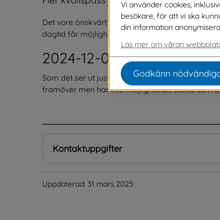
Vi använder cookies, inklusi
besökare, för att vi ska kun
Det vore önskvärt med fler kvällspass för vatte
din information anonymiseras o
dagtid får möjlighet att delta.
Läs mer om våran webbplats
2024-12-09 Svar
Godkänn nödvändiga
Som det ser ut just nu så har vi tyvärr begränsad t
framöver men har inte möjlighet att utöka som de
.
Kontaktuppgifter
Uppdaterad: 
31 mars 2025