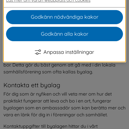
kommunen arbetar, stöttar och samarbetar 
med dessa.
Godkänn nödvändiga kakor
Engagera dig i platsen där du 
Godkänn alla kakor
bor
Att bo och leva på landsbygden ger många möjligheter 
Anpassa inställningar
att vara med att utveckla och påverka platsen där du 
bor. Detta gör du bäst genom att gå med i din lokala 
samhällsförening som ofta kallas byalag.
Kontakta ett byalag
För dig som är nyfiken och vill veta mer om hur det 
praktiskt fungerar att leva och bo i en ort, fungerar 
byalagen som en ambassadör som kan berätta mer och 
vara en länk för dig in i föreningar och samhället.
Kontaktuppgifter till byalagen hittar du i vårt 