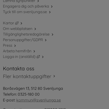
Lämna synpunkter
Engagera dig och påverka
Tyck till om svenljunga.se
Länk till annan webbplats, öppnas i nytt fönster.
Kartor
Om webbplatsen
Tillgänglighetsredogörelse
Personuppgifter/GDPR
Press
Arbeta hemifrån
Länk till annan webbplats, öppnas i nytt 
Logga in (anställd)
Kontakta oss
Fler kontaktuppgifter
Boråsvägen 13, 512 80 Svenljunga
Telefon: 0325-180 00
E-post: 
kommun@svenljunga.se