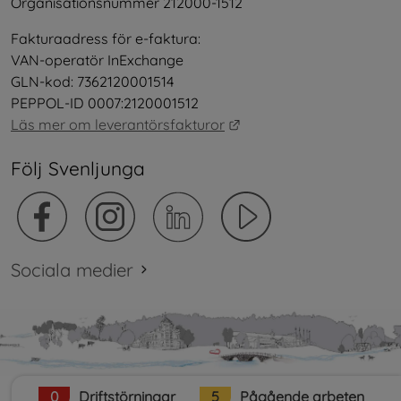
Organisationsnummer 212000-1512
Fakturaadress för e-faktura:
VAN-operatör InExchange
GLN-kod: 7362120001514
PEPPOL-ID 0007:2120001512
Länk till annan webbplat
Läs mer om leverantörsfakturor
Följ Svenljunga
Sociala medier
0
Driftstörningar
5
Pågående arbeten