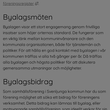
Länk till annan webbplats, öppnas i nytt
föreningsregister
.
Byalagsmöten
Byalagen visar ett stort engagemang genom frivilliga 
insatser som höjer orternas standard. De fungerar som 
en viktig länk mellan kommuninvånanare och den 
kommunala organisationen, både för tjänstemän och 
politiker. För att hålla en god kontakt med byalagen i vår 
kommunen träffas vi alla två gånger per år. Då träffas 
alla byalagen och högsta politiker för att diskutera 
gemensamma utmaningar och möjligheter.
Byalagsbidrag
Som samhällsförening i Svenljunga kommun har du som 
förening möjlighet att söka ett bidrag för föreningens 
verksamhet. Detta bidrag kan lämnas till byalag, eller 
motsvarande samhällsförening, som ideellt verkar för sin 