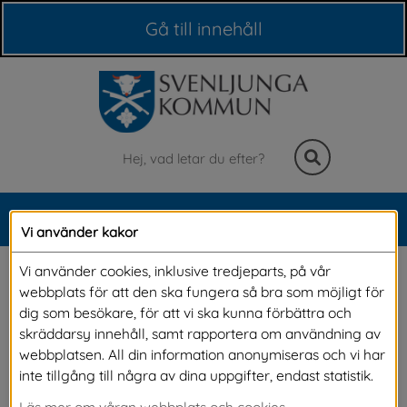
Våra webbplatser
Gå till innehåll
Sök
MENY
Vi använder kakor
Meny
Byalag & 
Vi använder cookies, inklusive tredjeparts, på vår
webbplats för att den ska fungera så bra som möjligt för
samhällsföreningar
dig som besökare, för att vi ska kunna förbättra och
skräddarsy innehåll, samt rapportera om användning av
webbplatsen. All din information anonymiseras och vi har
På denna sida hittar du information om våra 
inte tillgång till några av dina uppgifter, endast statistik.
byalag och samhällsföreningar samt hur 
Läs mer om våran webbplats och cookies