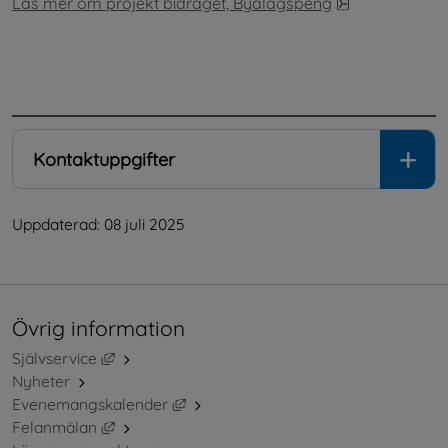
pdf, 295 kB, ö
Läs mer om projekt bidraget, Byalagspeng
.
Kontaktuppgifter
Uppdaterad: 
08 juli 2025
Övrig information
Länk till annan webbplats, öppnas i nytt fönster.
Självservice
Nyheter
Länk till annan webbplats, öppnas i ny
Evenemangskalender
Länk till annan webbplats, öppnas i nytt fönster.
Felanmälan