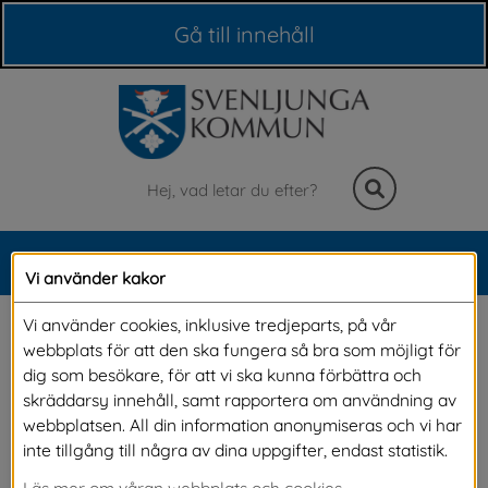
Våra webbplatser
Gå till innehåll
Sök
MENY
Vi använder kakor
Meny
2022-11-20 Belysning 
Vi använder cookies, inklusive tredjeparts, på vår
webbplats för att den ska fungera så bra som möjligt för
längs gång- och 
dig som besökare, för att vi ska kunna förbättra och
skräddarsy innehåll, samt rapportera om användning av
cykelbana i Hillared
webbplatsen. All din information anonymiseras och vi har
inte tillgång till några av dina uppgifter, endast statistik.
Läs mer om våran webbplats och cookies