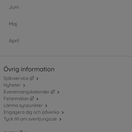
Juni
Maj
April
Övrig information
Länk till annan webbplats, öppnas i nytt fönster.
Självservice
Nyheter
Länk till annan webbplats, öppnas i ny
Evenemangskalender
Länk till annan webbplats, öppnas i nytt fönster.
Felanmälan
Lämna synpunkter
Engagera dig och påverka
Tyck till om svenljunga.se
Länk till annan webbplats, öppnas i nytt fönster.