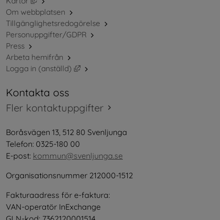
Kartor
Om webbplatsen
Tillgänglighetsredogörelse
Personuppgifter/GDPR
Press
Arbeta hemifrån
Länk till annan webbplats, öppnas i nytt 
Logga in (anställd)
Kontakta oss
Fler kontaktuppgifter
Boråsvägen 13, 512 80 Svenljunga
Telefon: 0325-180 00
E-post: 
kommun@svenljunga.se
Organisationsnummer 212000-1512
Fakturaadress för e-faktura:
VAN-operatör InExchange
GLN-kod: 7362120001514