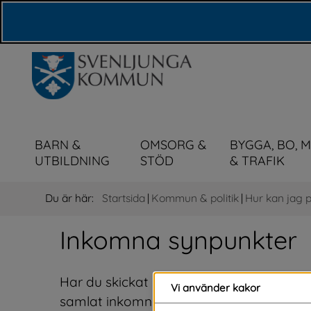
Våra webbplatser
BARN &
OMSORG &
BYGGA, BO, 
UTBILDNING
STÖD
& TRAFIK
Du är här:
Startsida
|
Kommun & politik
|
Hur kan jag 
Inkomna synpunkter
Har du skickat in eller funderar på att sk
Vi använder kakor
samlat inkomna synpunkter och svar av al