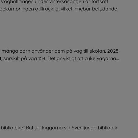
Väghållningen under vintersäsongen är fortsatt
lkbekämpningen otillräcklig, vilket innebär betydande
om många barn använder dem på väg till skolan. 2025-
ärskilt på väg 154. Det är viktigt att cykelvägarna...
iblioteket Byt ut flaggorna vid Svenljunga bibliotek