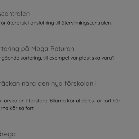
scentralen
r återbruk i anslutning till återvinningscentralen.
rtering på Moga Returen
ående sortering, till exempel var plast ska vara?
räckan nära den nya förskolan i
örskolan i Torstorp. Bilarna kör alldeles för fort här.
na kör så fort.
xdrega