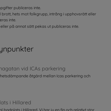
ifter publiceras inte.
rott, hets mot folkgrupp, intrång i upphovsrätt eller 
ras inte.
ler på annat sätt pekas ut publiceras inte.
ynpunkter
nagatan vid ICAs parkering
ighetsdämpande åtgärd mellan Icas parkering och
ts i Hillared
adplats i Hillared. Vi har ju en fin och relativt stor