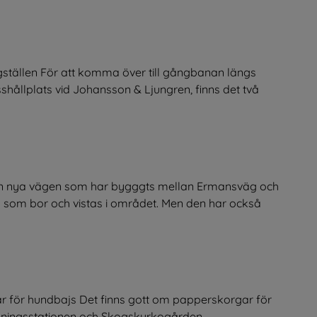
gställen För att komma över till gångbanan längs
shållplats vid Johansson & Ljungren, finns det två
en nya vägen som har bygggts mellan Ermansväg och
 som bor och vistas i området. Men den har också
 för hundbajs Det finns gott om papperskorgar för
ningsstationen och Skogskyrkogården.