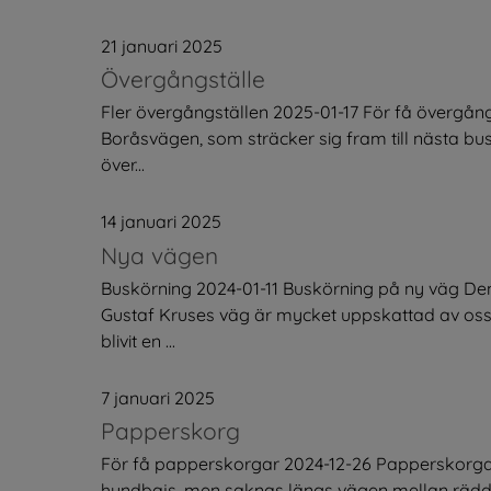
21 januari 2025
Övergångställe
Fler övergångställen 2025-01-17 För få övergån
Boråsvägen, som sträcker sig fram till nästa bus
över...
14 januari 2025
Nya vägen
Buskörning 2024-01-11 Buskörning på ny väg D
Gustaf Kruses väg är mycket uppskattad av oss
blivit en ...
7 januari 2025
Papperskorg
För få papperskorgar 2024-12-26 Papperskorgar
hundbajs, men saknas längs vägen mellan rädd