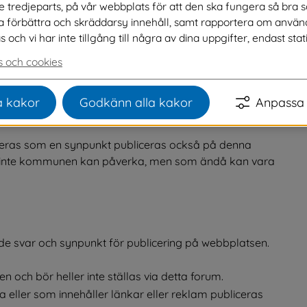
ve tredjeparts, på vår webbplats för att den ska fungera så bra 
na förbättra och skräddarsy innehåll, samt rapportera om använ
ch vi har inte tillgång till några av dina uppgifter, endast stati
d beröm eller ett klagomål på en tjänst eller service 
. 
Du lämnar in din synpunkt via vårt webbformulär.
 och cookies
s. Sedan lämnas det vidare till ansvarig 
ått återkoppling om att vi mottagit din synpunkt samt 
 kakor
Godkänn alla kakor
Anpassa 
 ta.
ras som en synpunkt publiceras också på denna 
 inte kommunen kan påverka, men som ändå kan vara 
åde svar och synpunkt för publicering på webbplatsen. 
n och bör heller inte ställas via detta forum.
eller som innehåller länkar eller reklam publiceras 