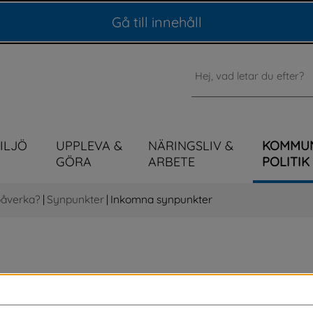
Gå till innehåll
Sök
MILJÖ
UPPLEVA &
NÄRINGSLIV &
KOMMU
GÖRA
ARBETE
POLITIK
påverka?
|
Synpunkter
|
Inkomna synpunkter
icka in en synpunkt? På denna sida har vi 
lmänt intresse. Publicering sker snarast 