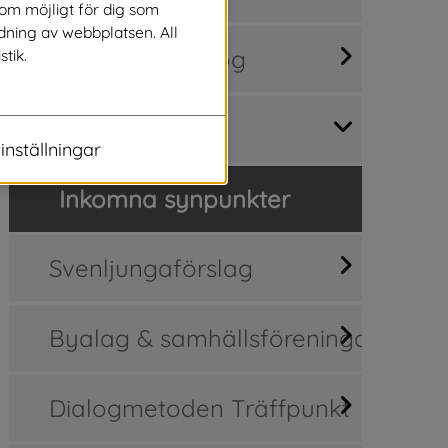
som möjligt för dig som
dning av webbplatsen. All
Medborgardialog
stik.
Synpunkter
inställningar
Inkomna synpunkter
Svenljungaförslag
Byalag & samhällsföreningar
Dialogmetoden Träffpunkt