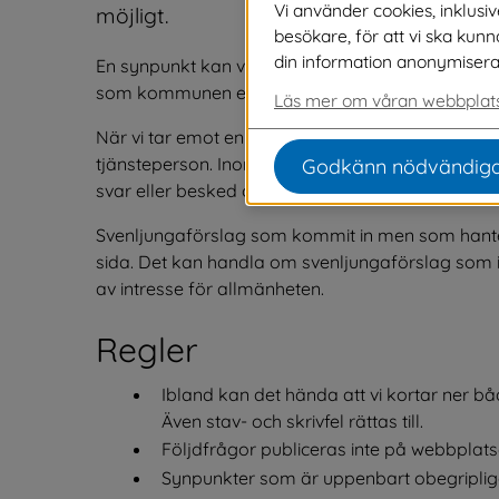
Vi använder cookies, inklusi
möjligt.
besökare, för att vi ska kun
din information anonymiseras o
En synpunkt kan vara ett uttryck eller en åsikt me
som kommunen erbjuder eller förväntas erbjuda
Läs mer om våran webbplats
När vi tar emot en synpunkt registreras det hos os
tjänsteperson. Inom fyra arbetsdagar ska du ha f
Godkänn nödvändiga
svar eller besked om hur lång tid svaret beräknas
Svenljungaförslag som kommit in men som hante
sida. Det kan handla om svenljungaförslag som
av intresse för allmänheten.
Regler
Ibland kan det hända att vi kortar ner b
Även stav- och skrivfel rättas till.
Följdfrågor publiceras inte på webbplatse
Synpunkter som är uppenbart obegripliga 