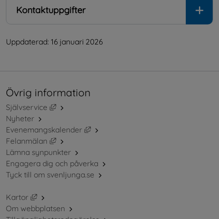
Kontaktuppgifter
Uppdaterad: 
16 januari 2026
Övrig information
Länk till annan webbplats, öppnas i nytt fönster.
Självservice
Nyheter
Länk till annan webbplats, öppnas i ny
Evenemangskalender
Länk till annan webbplats, öppnas i nytt fönster.
Felanmälan
Lämna synpunkter
Engagera dig och påverka
Tyck till om svenljunga.se
Länk till annan webbplats, öppnas i nytt fönster.
Kartor
Om webbplatsen