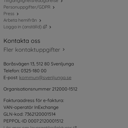
Tillgänglighetsredogörelse
Personuppgifter/GDPR
Press
Arbeta hemifrån
Länk till annan webbplats, öppnas i nytt 
Logga in (anställd)
Kontakta oss
Fler kontaktuppgifter
Boråsvägen 13, 512 80 Svenljunga
Telefon: 0325-180 00
E-post: 
kommun@svenljunga.se
Organisationsnummer 212000-1512
Fakturaadress för e-faktura:
VAN-operatör InExchange
GLN-kod: 7362120001514
PEPPOL-ID 0007:2120001512
Länk till annan webbplat
Läs mer om leverantörsfakturor