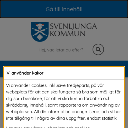
Våra webbplatser
Gå till innehåll
Sök
MENY
Vi använder kakor
Meny
Inkomna synpunkter
Vi använder cookies, inklusive tredjeparts, på vår
webbplats för att den ska fungera så bra som möjligt för
dig som besökare, för att vi ska kunna förbättra och
Har du skickat in eller funderar på att skicka in 
skräddarsy innehåll, samt rapportera om användning av
webbplatsen. All din information anonymiseras och vi har
en synpunkt? På denna sida har vi samlat 
inte tillgång till några av dina uppgifter, endast statistik.
inkomna synpunkter och svar av allmänt 
Läs mer om våran webbplats och cookies