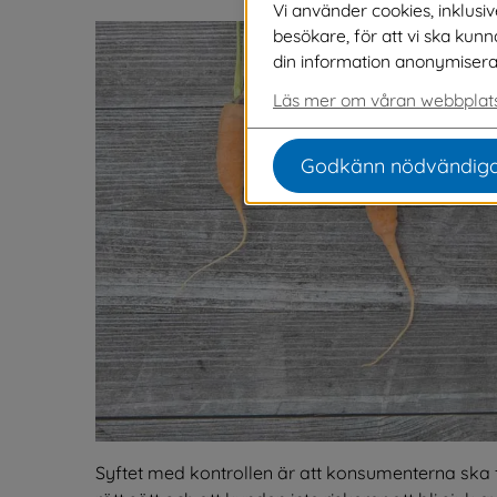
Vi använder cookies, inklusi
besökare, för att vi ska kun
din information anonymiseras o
Läs mer om våran webbplats
Godkänn nödvändiga
Syftet med kontrollen är att konsumenterna ska f