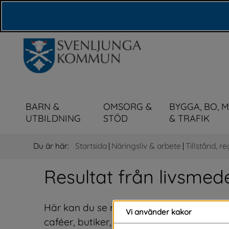
Våra webbplatser
BARN &
OMSORG &
BYGGA, BO, 
UTBILDNING
STÖD
& TRAFIK
Du är här:
Startsida
|
Näringsliv & arbete
|
Tillstånd, re
Resultat från livsmed
Här kan du se resultatet av den senaste 
Vi använder kakor
caféer, butiker, skolkök, äldreboenden m