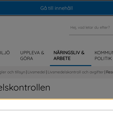
Gå till innehåll
Sök
MILJÖ
UPPLEVA &
NÄRINGSLIV &
KOMMU
GÖRA
ARBETE
POLITIK
gler och tillsyn
|
Livsmedel
|
Livsmedelskontroll och avgifter
|
Res
elskontrollen
livsmedelskontrollen hos restauranger, 
ed flera.