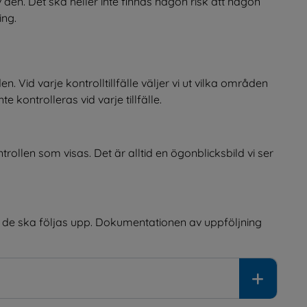
av den. Det ska heller inte finnas någon risk att någon 
ing.
Vid varje kontrolltillfälle väljer vi ut vilka områden 
e kontrolleras vid varje tillfälle.
rollen som visas. Det är alltid en ögonblicksbild vi ser 
ur de ska följas upp. Dokumentationen av uppföljning 