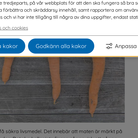
ve tredjeparts, på vår webbplats för att den ska fungera så bra 
na förbättra och skräddarsy innehåll, samt rapportera om använ
ch vi har inte tillgång till några av dina uppgifter, endast stati
 och cookies
 kakor
Godkänn alla kakor
Anpassa 
å säkra livsmedel. Det innebär att maten är märkt på 