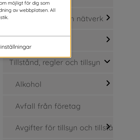
som möjligt för dig som
dning av webbplatsen. All
Företag - stöd och nätverk
stik.
Mark och lokaler
inställningar
Tillstånd, regler och tillsyn
Alkohol
Avfall från företag
Avgifter för tillsyn och tillstånd