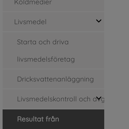
Köldmedier
Livsmedel
Starta och driva
livsmedelsföretag
Dricksvattenanläggning
Livsmedelskontroll och avgifter
Resultat från