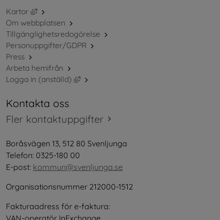
Länk till annan webbplats, öppnas i nytt fönster.
Kartor
Om webbplatsen
Tillgänglighetsredogörelse
Personuppgifter/GDPR
Press
Arbeta hemifrån
Länk till annan webbplats, öppnas i nytt 
Logga in (anställd)
Kontakta oss
Fler kontaktuppgifter
Boråsvägen 13, 512 80 Svenljunga
Telefon: 0325-180 00
E-post: 
kommun@svenljunga.se
Organisationsnummer 212000-1512
Fakturaadress för e-faktura:
VAN-operatör InExchange