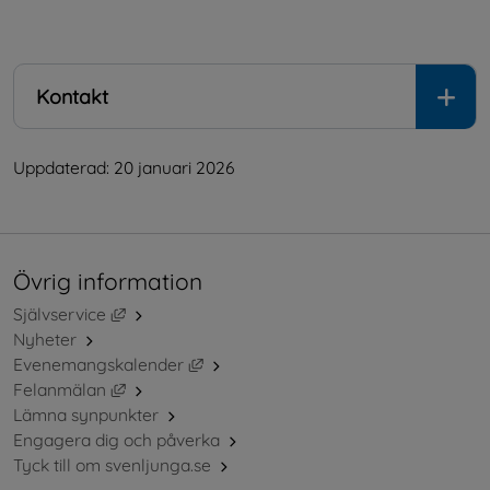
.
Kontakt
Uppdaterad: 
20 januari 2026
Övrig information
Länk till annan webbplats, öppnas i nytt fönster.
Självservice
Nyheter
Länk till annan webbplats, öppnas i ny
Evenemangskalender
Länk till annan webbplats, öppnas i nytt fönster.
Felanmälan
Lämna synpunkter
Engagera dig och påverka
Tyck till om svenljunga.se