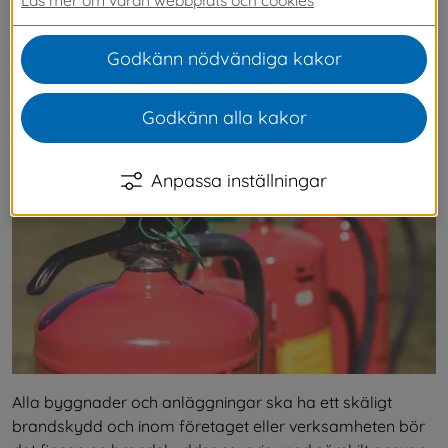
brandsäkerheten. Bra brandsäkerhet uppnås 
genom ordning och reda, dokumentation, 
Godkänn nödvändiga kakor
regelbundna kontroller och kunskap hos 
personalen. På denna sida hittar du viktig 
Godkänn alla kakor
information som du bör ha koll på.
Anpassa inställningar
Alla byggnader och anläggningar ska ha ett skäligt 
brandskydd och inom företaget eller verksamheten bör 