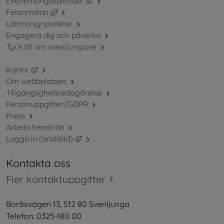
Länk till annan webbplats, öppnas i ny
Evenemangskalender
Länk till annan webbplats, öppnas i nytt fönster.
Felanmälan
Lämna synpunkter
Engagera dig och påverka
Tyck till om svenljunga.se
Länk till annan webbplats, öppnas i nytt fönster.
Kartor
Om webbplatsen
Tillgänglighetsredogörelse
Personuppgifter/GDPR
Press
Arbeta hemifrån
Länk till annan webbplats, öppnas i nytt 
Logga in (anställd)
Kontakta oss
Fler kontaktuppgifter
Boråsvägen 13, 512 80 Svenljunga
Telefon: 0325-180 00