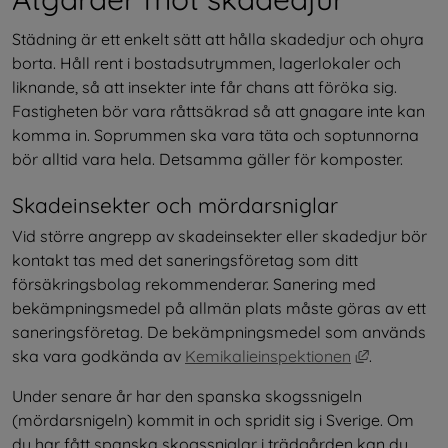
Städning är ett enkelt sätt att hålla skadedjur och ohyra 
borta. Håll rent i bostadsutrymmen, lagerlokaler och 
liknande, så att insekter inte får chans att föröka sig. 
Fastigheten bör vara råttsäkrad så att gnagare inte kan 
komma in. Soprummen ska vara täta och soptunnorna 
bör alltid vara hela. Detsamma gäller för komposter.
Skadeinsekter och mördarsniglar
Vid större angrepp av skadeinsekter eller skadedjur bör 
kontakt tas med det saneringsföretag som ditt 
försäkringsbolag rekommenderar. Sanering med 
bekämpningsmedel på allmän plats måste göras av ett 
saneringsföretag. De bekämpningsmedel som används 
Länk till a
ska vara godkända av 
Kemikalieinspektionen
.
Under senare år har den spanska skogssnigeln 
(mördarsnigeln) kommit in och spridit sig i Sverige. Om 
du har fått spanska skogssniglar i trädgården kan du 