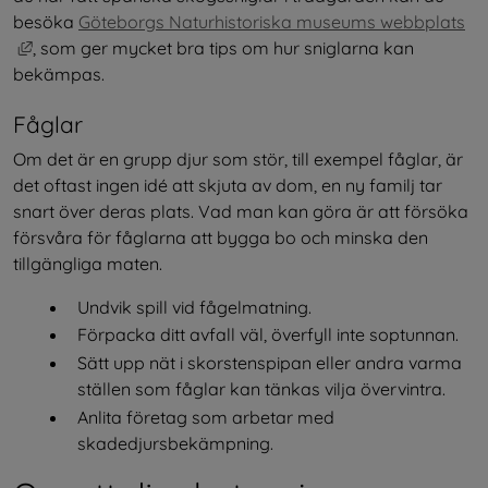
besöka 
Göteborgs Naturhistoriska museums webbplats
Länk till annan webbplats, öppnas i nytt fönster.
, som ger mycket bra tips om hur sniglarna kan 
bekämpas. 
Fåglar
Om det är en grupp djur som stör, till exempel fåglar, är 
det oftast ingen idé att skjuta av dom, en ny familj tar 
snart över deras plats. Vad man kan göra är att försöka 
försvåra för fåglarna att bygga bo och minska den 
tillgängliga maten.
Undvik spill vid fågelmatning.
Förpacka ditt avfall väl, överfyll inte soptunnan.
Sätt upp nät i skorstenspipan eller andra varma 
ställen som fåglar kan tänkas vilja övervintra.
Anlita företag som arbetar med 
skadedjursbekämpning.