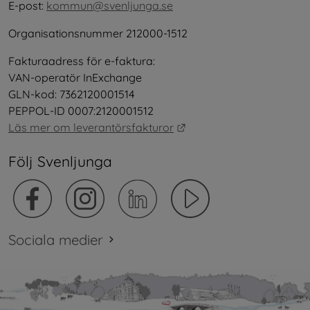
E-post: 
kommun@svenljunga.se
Organisationsnummer 212000-1512
Fakturaadress för e-faktura:
VAN-operatör InExchange
GLN-kod: 7362120001514
PEPPOL-ID 0007:2120001512
Länk till annan webbplat
Läs mer om leverantörsfakturor
Följ Svenljunga
Sociala medier