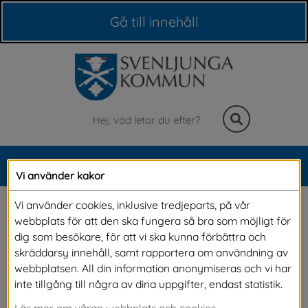
Våra webbplatser
Gå till innehåll
Sök
MENY
Vi använder kakor
Meny
Skadedjur, ohyra
Vi använder cookies, inklusive tredjeparts, på vår
webbplats för att den ska fungera så bra som möjligt för
dig som besökare, för att vi ska kunna förbättra och
Alla bostadsområden i vår kommun ligger 
skräddarsy innehåll, samt rapportera om användning av
webbplatsen. All din information anonymiseras och vi har
naturnära vilket på många sätt är mycket 
inte tillgång till några av dina uppgifter, endast statistik.
värdefullt, men det kan också innebära 
Läs mer om våran webbplats och cookies