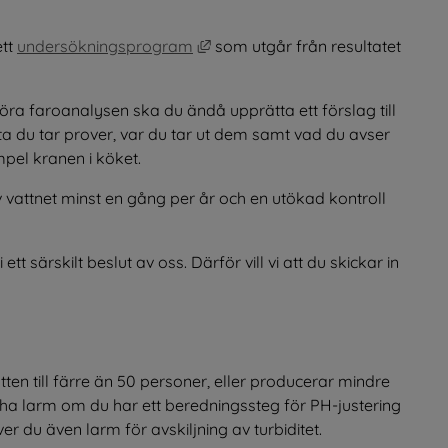
Länk till annan webbplats, öppnas
tt 
undersökningsprogram
 som utgår från resultatet 
öra faroanalysen ska du ändå upprätta ett förslag till 
 du tar prover, var du tar ut dem samt vad du avser 
empel kranen i köket.
vattnet minst en gång per år och en utökad kontroll 
särskilt beslut av oss. Därför vill vi att du skickar in 
en till färre än 50 personer, eller producerar mindre 
 ha larm om du har ett beredningssteg för PH-justering 
 du även larm för avskiljning av turbiditet.