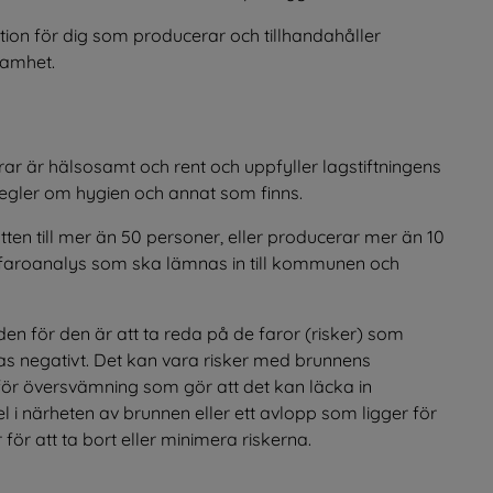
n webbplats, öppnas i nytt fönster.
tion för dig som producerar och tillhandahåller 
samhet.
erar är hälsosamt och rent och uppfyller lagstiftningens 
 regler om hygien och annat som finns.
ten till mer än 50 personer, eller producerar mer än 10 
faroanalys som ska lämnas in till kommunen och 
 i nytt fönster.
den för den är att ta reda på de faror (risker) som 
kas negativt. Det kan vara risker med brunnens 
ör översvämning som gör att det kan läcka in 
i närheten av brunnen eller ett avlopp som ligger för 
för att ta bort eller minimera riskerna.