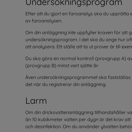
Undersökningsprogram
Efter att du gjort en faroanalys ska du upprätta e
av faroanalysen.
Om din anläggning inte uppfyller kraven för att g
undersökningsprogram. I det ska du ange hur ofta
att analysera. Ett ställe att ta ut prover är till ex
Du ska göra en normal kontroll (provgrupp A) av 
(provgrupp B) minst vart sjätte år.
Även undersökningsprogrammet ska fastställas i ett 
det när du registrerar din anläggning.
Larm
Om din dricksvattenanläggning tillhandahåller vatt
än 10 kubikmeter vatten per dygn är det krav att
och desinfektion. Om du använder ytvatten behöver