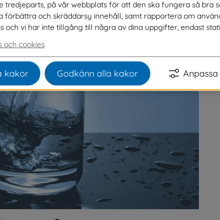
ve tredjeparts, på vår webbplats för att den ska fungera så bra 
na förbättra och skräddarsy innehåll, samt rapportera om använ
ch vi har inte tillgång till några av dina uppgifter, endast stati
 och cookies
 kakor
Godkänn alla kakor
Anpassa 