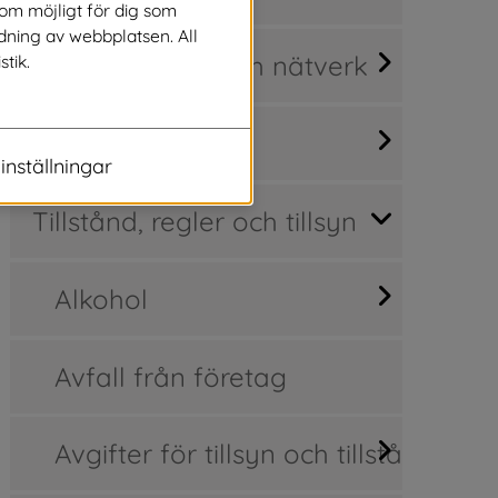
som möjligt för dig som
dning av webbplatsen. All
Företag - stöd och nätverk
stik.
Mark och lokaler
inställningar
Tillstånd, regler och tillsyn
Alkohol
Avfall från företag
Avgifter för tillsyn och tillstånd