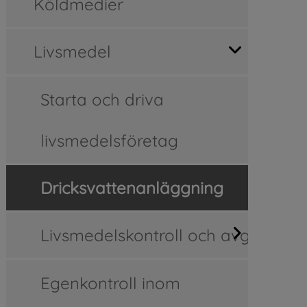
Köldmedier
 i nytt fönster.
Livsmedel
Starta och driva
livsmedelsföretag
Dricksvattenanläggning
Livsmedelskontroll och avgifter
Egenkontroll inom