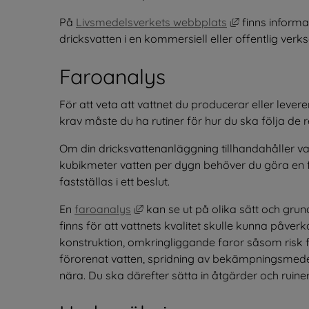
Länk till anna
På 
Livsmedelsverkets webbplats
 finns informa
dricksvatten i en kommersiell eller offentlig verk
Faroanalys
För att veta att vattnet du producerar eller lever
krav måste du ha rutiner för hur du ska följa de
Om din dricksvattenanläggning tillhandahåller vat
kubikmeter vatten per dygn behöver du göra en 
fastställas i ett beslut.
Länk till annan webbplats, öppnas
En 
faroanalys
 kan se ut på olika sätt och grun
finns för att vattnets kvalitet skulle kunna påver
konstruktion, omkringliggande faror såsom risk f
förorenat vatten, spridning av bekämpningsmedel 
nära. Du ska därefter sätta in åtgärder och ruiner 