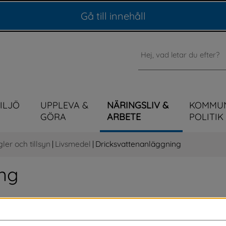
Gå till innehåll
Sök
MILJÖ
UPPLEVA &
NÄRINGSLIV &
KOMMU
GÖRA
ARBETE
POLITIK
gler och tillsyn
|
Livsmedel
|
Dricksvattenanläggning
ng
medel. Därför är det viktigt att vattnet är 
svarig för att det håller rätt kvalitet och 