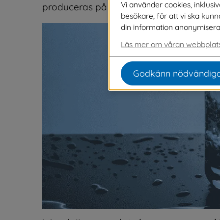
Vi använder cookies, inklusi
produceras på ett säkert sätt.
besökare, för att vi ska kun
din information anonymiseras o
Läs mer om våran webbplats
Godkänn nödvändiga