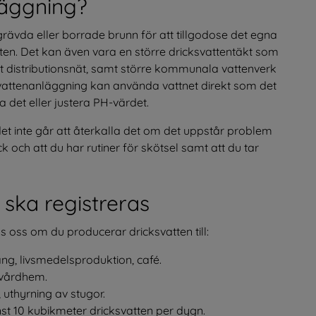
läggning?
plats, öppnas i nytt fönster.
rävda eller borrade brunn för att tillgodose det egna 
en. Det kan även vara en större dricksvattentäkt som 
 distributionsnät, samt större kommunala vattenverk 
vattenanläggning kan använda vattnet direkt som det 
a det eller justera PH-värdet.
et inte går att återkalla det om det uppstår problem 
ck och att du har rutiner för skötsel samt att du tar 
ska registreras
 oss om du producerar dricksvatten till:
ng, livsmedelsproduktion, café.
, vårdhem.
 uthyrning av stugor.
nst 10 kubikmeter dricksvatten per dygn.