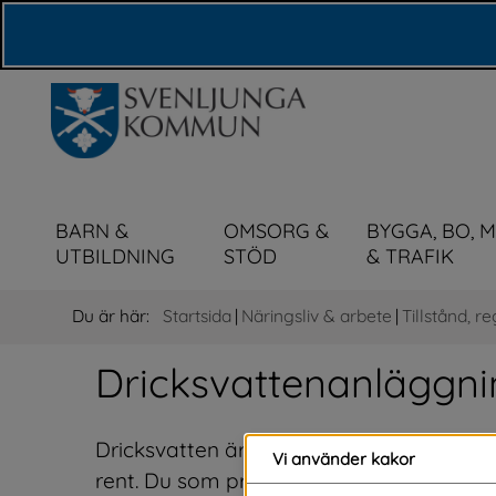
Våra webbplatser
BARN &
OMSORG &
BYGGA, BO, 
UTBILDNING
STÖD
& TRAFIK
Du är här:
Startsida
|
Näringsliv & arbete
|
Tillstånd, re
Dricksvattenanläggni
Dricksvatten är ett av våra viktigaste livs
Vi använder kakor
rent. Du som producerar dricksvatten är an