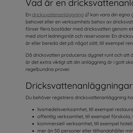
Vad är en dricksvattenan
Länk till annan webb
En 
dricksvattenanläggning
 kan vara din egna g
behovet eller en verksamhets behov av dricksvatt
förser flera bostäder med dricksvatten genom ett
med stort ledningsnät och reservoarer. En dricks
är eller bereda det på något sätt, till exempel ren
Då dricksvatten produceras dygnet runt och att d
är det extra viktigt att din anläggning är i gott ski
regelbundna prover.
Dricksvattenanläggningar 
Du behöver registrera dricksvattenanläggning hos
livsmedelsverksamhet, till exempel restaura
offentlig verksamhet, till exempel förskola
kommersiell verksamhet, till exempel hotell,
mer än 50 personer eller tillhandahåller mi