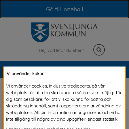
Våra webbplatser
Gå till innehåll
Sök
MENY
Vi använder kakor
Meny
Servicemätning av 
Vi använder cookies, inklusive tredjeparts, på vår
webbplats för att den ska fungera så bra som möjligt för
myndighetsutövning
dig som besökare, för att vi ska kunna förbättra och
skräddarsy innehåll, samt rapportera om användning av
webbplatsen. All din information anonymiseras och vi har
Insikt är en servicemätning av kommunernas 
inte tillgång till några av dina uppgifter, endast statistik.
myndighetsutövning. I första hand mäts 
Läs mer om våran webbplats och cookies