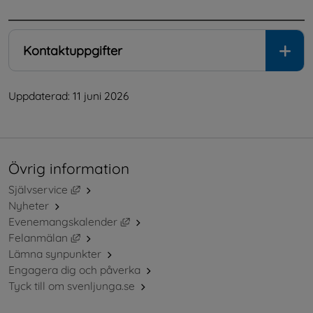
Kontaktuppgifter
Uppdaterad: 
11 juni 2026
Övrig information
Länk till annan webbplats, öppnas i nytt fönster.
Självservice
Nyheter
Länk till annan webbplats, öppnas i ny
Evenemangskalender
Länk till annan webbplats, öppnas i nytt fönster.
Felanmälan
Lämna synpunkter
Engagera dig och påverka
Tyck till om svenljunga.se