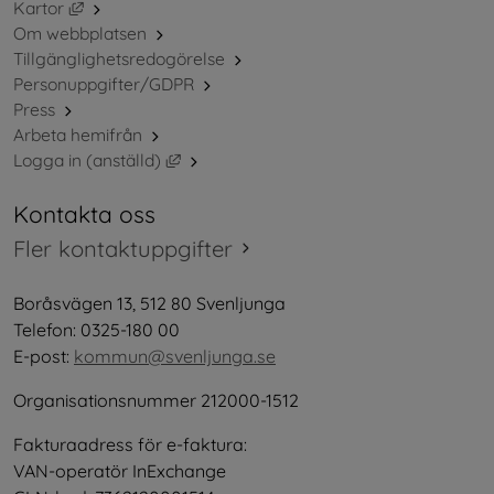
Länk till annan webbplats, öppnas i nytt fönster.
Kartor
Om webbplatsen
Tillgänglighetsredogörelse
Personuppgifter/GDPR
Press
Arbeta hemifrån
Länk till annan webbplats, öppnas i nytt 
Logga in (anställd)
Kontakta oss
Fler kontaktuppgifter
Boråsvägen 13, 512 80 Svenljunga
Telefon: 0325-180 00
E-post: 
kommun@svenljunga.se
Organisationsnummer 212000-1512
Fakturaadress för e-faktura:
VAN-operatör InExchange