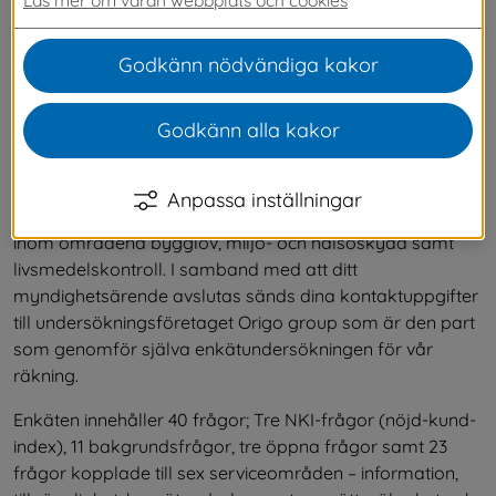
servicen för gruppen företagare, men vi har 
även valt att mäta hur nöjda privatpersoner, 
Godkänn nödvändiga kakor
ideella föreningar och offentliga organisationer 
är.
Godkänn alla kakor
Återkoppling för bättre service
Anpassa inställningar
I Svenljunga kommun genomför vi servicemätningen 
inom områdena bygglov, miljö- och hälsoskydd samt 
livsmedelskontroll. I samband med att ditt 
myndighetsärende avslutas sänds dina kontaktuppgifter 
till undersökningsföretaget Origo group som är den part 
som genomför själva enkätundersökningen för vår 
räkning.
Enkäten innehåller 40 frågor; Tre NKI-frågor (nöjd-kund-
index), 11 bakgrundsfrågor, tre öppna frågor samt 23 
frågor kopplade till sex serviceområden – information, 