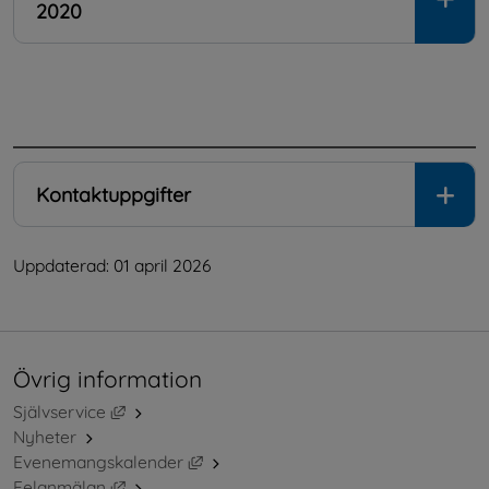
2020
.
Kontaktuppgifter
Uppdaterad: 
01 april 2026
Övrig information
Länk till annan webbplats, öppnas i nytt fönster.
Självservice
Nyheter
Länk till annan webbplats, öppnas i ny
Evenemangskalender
Länk till annan webbplats, öppnas i nytt fönster.
Felanmälan