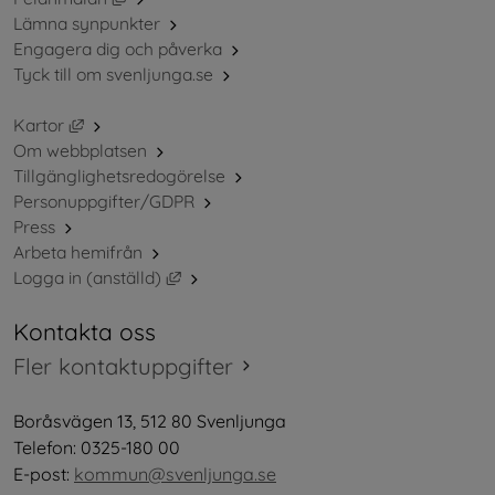
Lämna synpunkter
Engagera dig och påverka
Tyck till om svenljunga.se
Länk till annan webbplats, öppnas i nytt fönster.
Kartor
Om webbplatsen
Tillgänglighetsredogörelse
Personuppgifter/GDPR
Press
Arbeta hemifrån
Länk till annan webbplats, öppnas i nytt 
Logga in (anställd)
Kontakta oss
Fler kontaktuppgifter
Boråsvägen 13, 512 80 Svenljunga
Telefon: 0325-180 00
E-post: 
kommun@svenljunga.se