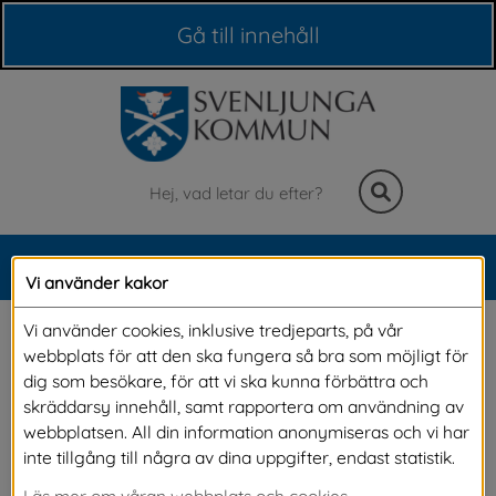
Våra webbplatser
Gå till innehåll
Sök
MENY
Vi använder kakor
Meny
Revisorer
Vi använder cookies, inklusive tredjeparts, på vår
webbplats för att den ska fungera så bra som möjligt för
dig som besökare, för att vi ska kunna förbättra och
De förtroendevalda revisorerna granskar varje 
skräddarsy innehåll, samt rapportera om användning av
webbplatsen. All din information anonymiseras och vi har
år hur kommunen fungerar, hur ekonomin 
inte tillgång till några av dina uppgifter, endast statistik.
hanteras och om verksamheten följer regler 
Läs mer om våran webbplats och cookies