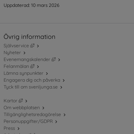
Uppdaterad: 
10 mars 2026
Övrig information
Länk till annan webbplats, öppnas i nytt fönster.
Självservice
Nyheter
Länk till annan webbplats, öppnas i ny
Evenemangskalender
Länk till annan webbplats, öppnas i nytt fönster.
Felanmälan
Lämna synpunkter
Engagera dig och påverka
Tyck till om svenljunga.se
Länk till annan webbplats, öppnas i nytt fönster.
Kartor
Om webbplatsen
Tillgänglighetsredogörelse
Personuppgifter/GDPR
Press