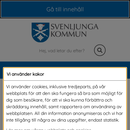
Våra webbplatser
Gå till innehåll
Sök
MENY
Vi använder kakor
Meny
Överklaga ett beslut om 
Vi använder cookies, inklusive tredjeparts, på vår
webbplats för att den ska fungera så bra som möjligt för
avgift
dig som besökare, för att vi ska kunna förbättra och
skräddarsy innehåll, samt rapportera om användning av
webbplatsen. All din information anonymiseras och vi har
Om du inte är nöjd med vårt beslut om avgift 
inte tillgång till några av dina uppgifter, endast statistik.
har du rätt att överklaga beslutet till 
Läs mer om våran webbplats och cookies