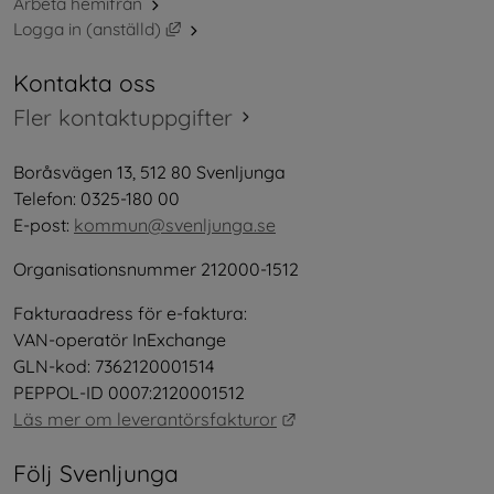
Arbeta hemifrån
Länk till annan webbplats, öppnas i nytt 
Logga in (anställd)
Kontakta oss
Fler kontaktuppgifter
Boråsvägen 13, 512 80 Svenljunga
Telefon: 0325-180 00
E-post: 
kommun@svenljunga.se
Organisationsnummer 212000-1512
Fakturaadress för e-faktura:
VAN-operatör InExchange
GLN-kod: 7362120001514
PEPPOL-ID 0007:2120001512
Länk till annan webbplat
Läs mer om leverantörsfakturor
Följ Svenljunga