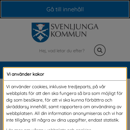
Våra webbplatser
Gå till innehåll
Sök
MENY
Vi använder kakor
Meny
Hillared förskola
Vi använder cookies, inklusive tredjeparts, på vår
webbplats för att den ska fungera så bra som möjligt för
dig som besökare, för att vi ska kunna förbättra och
På vår förskola får ditt barn möta pedagoger 
skräddarsy innehåll, samt rapportera om användning av
webbplatsen. All din information anonymiseras och vi har
som arbetar hårt för att skapa trygghet för 
inte tillgång till några av dina uppgifter, endast statistik.
alla barn i verksamheten. Vi arbetar också för 
Läs mer om våran webbplats och cookies