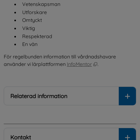
Vetenskapsman
Utforskare
Omtyckt
Viktig
Respekterad
En vän
För regelbunden information till vårdnadshavare 
Öppnas i nytt fönst
använder vi lärplattformen 
InfoMentor
.
Relaterad information
.
Kontakt