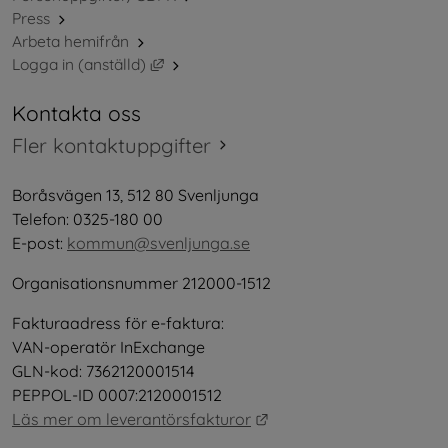
Press
Arbeta hemifrån
Länk till annan webbplats, öppnas i nytt 
Logga in (anställd)
Kontakta oss
Fler kontaktuppgifter
Boråsvägen 13, 512 80 Svenljunga
Telefon: 0325-180 00
E-post: 
kommun@svenljunga.se
Organisationsnummer 212000-1512
Fakturaadress för e-faktura:
VAN-operatör InExchange
GLN-kod: 7362120001514
PEPPOL-ID 0007:2120001512
Länk till annan webbplat
Läs mer om leverantörsfakturor