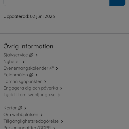
Uppdaterad: 
02 juni 2026
Övrig information
Länk till annan webbplats, öppnas i nytt fönster.
Självservice
Nyheter
Länk till annan webbplats, öppnas i ny
Evenemangskalender
Länk till annan webbplats, öppnas i nytt fönster.
Felanmälan
Lämna synpunkter
Engagera dig och påverka
Tyck till om svenljunga.se
Länk till annan webbplats, öppnas i nytt fönster.
Kartor
Om webbplatsen
Tillgänglighetsredogörelse
Personuppgifter/GDPR