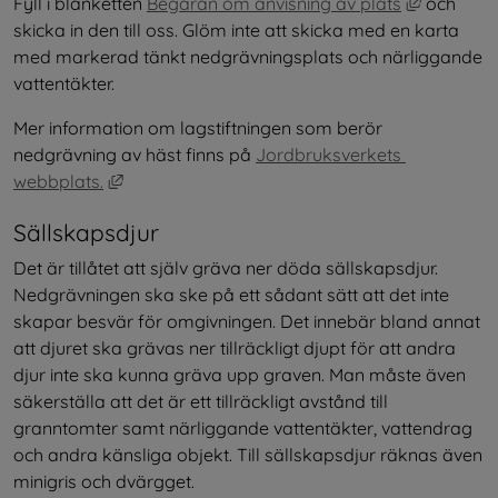
Länk till
Fyll i blanketten 
Begäran om anvisning av plats
 och 
skicka in den till oss. Glöm inte att skicka med en karta 
med markerad tänkt nedgrävningsplats och närliggande 
vattentäkter.
Mer information om lagstiftningen som berör 
nedgrävning av häst finns på 
Jordbruksverkets 
Länk till annan webbplats, öppnas i nytt fönste
webbplats.
Sällskapsdjur
Det är tillåtet att själv gräva ner döda sällskapsdjur. 
Nedgrävningen ska ske på ett sådant sätt att det inte 
skapar besvär för omgivningen. Det innebär bland annat 
att djuret ska grävas ner tillräckligt djupt för att andra 
djur inte ska kunna gräva upp graven. Man måste även 
säkerställa att det är ett tillräckligt avstånd till 
granntomter samt närliggande vattentäkter, vattendrag 
och andra känsliga objekt. Till sällskapsdjur räknas även 
minigris och dvärgget.