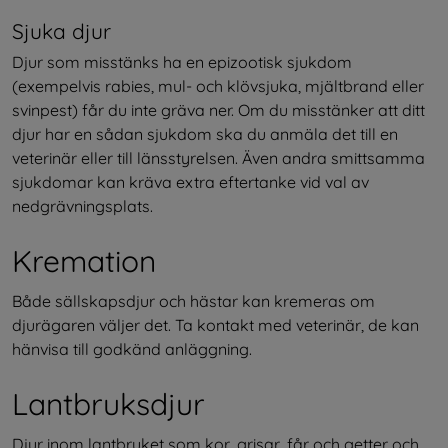
Sjuka djur
Djur som misstänks ha en epizootisk sjukdom 
(exempelvis rabies, mul- och klövsjuka, mjältbrand eller 
svinpest) får du inte gräva ner. Om du misstänker att ditt 
djur har en sådan sjukdom ska du anmäla det till en 
veterinär eller till länsstyrelsen. Även andra smittsamma 
sjukdomar kan kräva extra eftertanke vid val av 
nedgrävningsplats.
Kremation
Både sällskapsdjur och hästar kan kremeras om 
djurägaren väljer det. Ta kontakt med veterinär, de kan 
hänvisa till godkänd anläggning.
Lantbruksdjur
Djur inom lantbruket som kor, grisar, får och getter och 