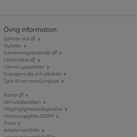
Övrig information
Länk till annan webbplats, öppnas i nytt fönster.
Självservice
Nyheter
Länk till annan webbplats, öppnas i ny
Evenemangskalender
Länk till annan webbplats, öppnas i nytt fönster.
Felanmälan
Lämna synpunkter
Engagera dig och påverka
Tyck till om svenljunga.se
Länk till annan webbplats, öppnas i nytt fönster.
Kartor
Om webbplatsen
Tillgänglighetsredogörelse
Personuppgifter/GDPR
Press
Arbeta hemifrån
Länk till annan webbplats, öppnas i nytt 