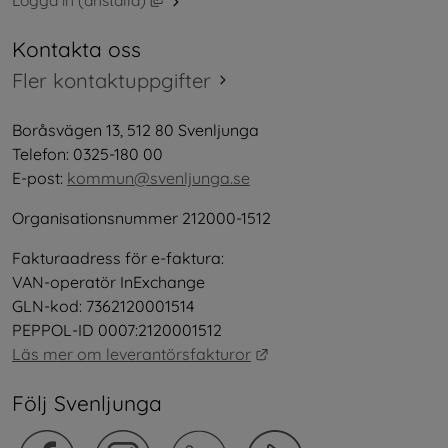
Logga in (anställd)
Kontakta oss
Fler kontaktuppgifter
Boråsvägen 13, 512 80 Svenljunga
Telefon: 0325-180 00
E-post: 
kommun@svenljunga.se
Organisationsnummer 212000-1512
Fakturaadress för e-faktura:
VAN-operatör InExchange
GLN-kod: 7362120001514
PEPPOL-ID 0007:2120001512
Länk till annan webbplat
Läs mer om leverantörsfakturor
Följ Svenljunga