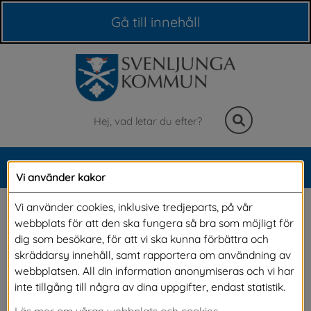
Våra webbplatser
Gå till innehåll
Sök
MENY
Vi använder kakor
Meny
Hantering av döda djur
Vi använder cookies, inklusive tredjeparts, på vår
webbplats för att den ska fungera så bra som möjligt för
dig som besökare, för att vi ska kunna förbättra och
Beroende på vilket djurslag det gäller finns det 
skräddarsy innehåll, samt rapportera om användning av
webbplatsen. All din information anonymiseras och vi har
olika bestämmelser för hur man får hantera 
inte tillgång till några av dina uppgifter, endast statistik.
döda djur.
Läs mer om våran webbplats och cookies