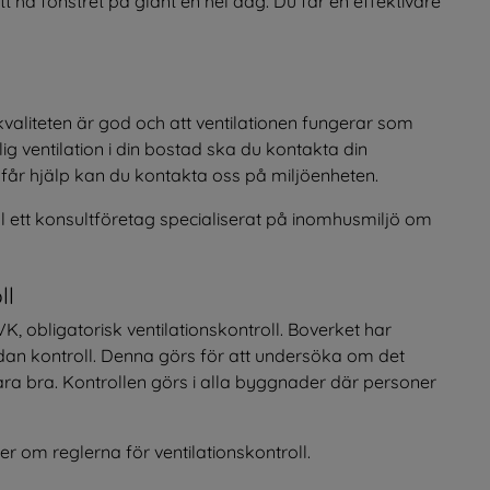
 ha fönstret på glänt en hel dag. Du får en effektivare 
tkvaliteten är god och att ventilationen fungerar som 
g ventilation i din bostad ska du kontakta din 
 får hjälp kan du kontakta oss på miljöenheten.
l ett konsultföretag specialiserat på inomhusmiljö om 
ll
 obligatorisk ventilationskontroll. Boverket har 
ådan kontroll. Denna görs för att undersöka om det 
vara bra. Kontrollen görs i alla byggnader där personer 
r om reglerna för ventilationskontroll.