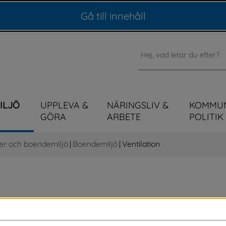
Gå till innehåll
Sök
MILJÖ
UPPLEVA &
NÄRINGSLIV &
KOMMU
GÖRA
ARBETE
POLITIK
er och boendemiljö
|
Boendemiljö
|
Ventilation
hus. Det kan vara i bostaden, skolan, förskolan 
a till hälsoproblem och kan leda till fukt- och 