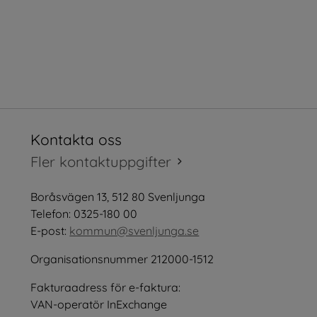
Kontakta oss
tt fönster.
Fler kontaktuppgifter
öppnas i nytt fönster.
Boråsvägen 13, 512 80 Svenljunga
tt fönster.
Telefon: 0325-180 00
E-post: 
kommun@svenljunga.se
Organisationsnummer 212000-1512
Fakturaadress för e-faktura:
nster.
VAN-operatör InExchange