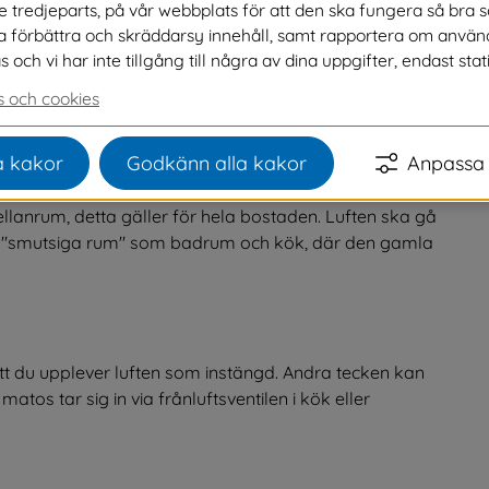
ve tredjeparts, på vår webbplats för att den ska fungera så bra 
ter ut förorenad och fuktig inomhusluft mot 
na förbättra och skräddarsy innehåll, samt rapportera om använ
ch vi har inte tillgång till några av dina uppgifter, endast stati
 och cookies
 har vi fått luftproblem i många bostäder och 
 kakor
Godkänn alla kakor
Anpassa 
 med astma och allergier.
lanrum, detta gäller för hela bostaden. Luften ska gå 
l "smutsiga rum" som badrum och kök, där den gamla 
att du upplever luften som instängd. Andra tecken kan 
atos tar sig in via frånluftsventilen i kök eller 