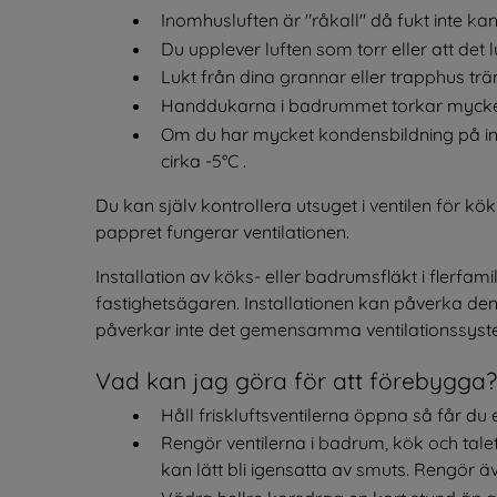
Inomhusluften är "råkall" då fukt inte kan
Du upplever luften som torr eller att det l
Lukt från dina grannar eller trapphus trä
Handdukarna i badrummet torkar mycke
Om du har mycket kondensbildning på ins
cirka -5°C .
Du kan själv kontrollera utsuget i ventilen för k
pappret fungerar ventilationen.
Installation av köks- eller badrumsfläkt i flerfam
fastighetsägaren. Installationen kan påverka den
påverkar inte det gemensamma ventilationssyste
Vad kan jag göra för att förebygga?
Håll friskluftsventilerna öppna så får du 
Rengör ventilerna i badrum, kök och tale
kan lätt bli igensatta av smuts. Rengör äve