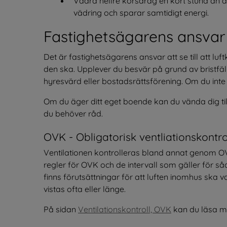
Vädra hellre korsdrag en kort stund än att
vädring och sparar samtidigt energi.
Fastighetsägarens ansvar
Det är fastighetsägarens ansvar att se till att luf
den ska. Upplever du besvär på grund av bristfälli
hyresvärd eller bostadsrättsförening. Om du inte
Om du äger ditt eget boende kan du vända dig til
du behöver råd.
OVK - Obligatorisk ventliationskontro
Ventilationen kontrolleras bland annat genom OVK,
regler för OVK och de intervall som gäller för s
finns förutsättningar för att luften inomhus ska 
vistas ofta eller länge.
På sidan 
Ventilationskontroll, OVK
 kan du läsa me