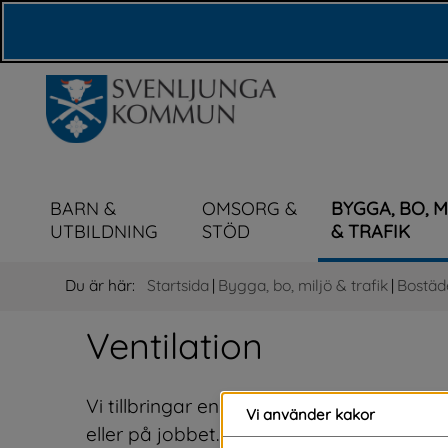
Våra webbplatser
BARN &
OMSORG &
BYGGA, BO, 
UTBILDNING
STÖD
& TRAFIK
Du är här:
Startsida
|
Bygga, bo, miljö & trafik
|
Bostäd
Ventilation
Vi tillbringar en stor del av vår tid inom
Vi använder kakor
eller på jobbet. Dålig ventilation kan bidr