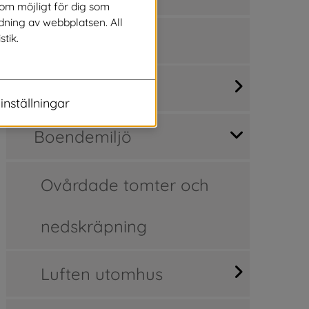
som möjligt för dig som
dning av webbplatsen. All
Nyinflyttad
stik.
Lediga tomter
inställningar
Boendemiljö
Ovårdade tomter och
nedskräpning
Luften utomhus