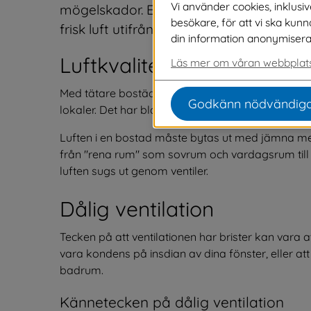
Vi använder cookies, inklusi
mögelskador. Ett ventilationssystemet by
besökare, för att vi ska kun
frisk luft utifrån.
din information anonymiseras o
Luftkvalitet
Läs mer om våran webbplats
Med tätare bostäder och snabbare byggprocesser
Godkänn nödvändiga
lokaler. Det har bland annat gett ökade problem
Luften i en bostad måste bytas ut med jämna mel
från "rena rum" som sovrum och vardagsrum til
luften sugs ut genom ventiler.
Dålig ventilation
Tecken på att ventilationen har brister kan vara 
vara kondens på insdian av dina fönster, eller att m
badrum.
Kännetecken på dålig ventilation