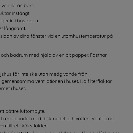
 ventileras bort.
uktar instängt.
nger in i bostaden.
t långsamt.
idan av dina fönster vid en utomhustemperatur på 
ök och badrum med hjälp av en bit papper. Fastnar 
iljshus får inte ske utan medgivande från 
 gemensamma ventilationen i huset. Kolfilterfläktar 
met i huset.
ett bättre luftombyte.
tt regelbundet med diskmedel och vatten. Ventilerna 
n filtret i köksfläkten.