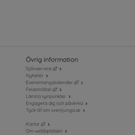
Övrig information
Länk till annan webbplats, öppnas i ny
Självservice
Nyheter
Länk till annan webbplats, 
Evenemangskalender
Länk till annan webbplats, öppnas i ny
Felanmälan
Lämna synpunkter
Engagera dig och påverka
Tyck till om svenljunga.se
Länk till annan webbplats, öppnas i nytt fö
Kartor
Om webbplatsen