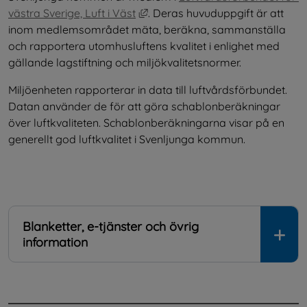
Länk till annan webbplats, öppna
västra Sverige, Luft i Väst
. Deras huvuduppgift är att 
inom medlemsområdet mäta, beräkna, sammanställa 
och rapportera utomhusluftens kvalitet i enlighet med 
gällande lagstiftning och miljökvalitetsnormer.
Miljöenheten rapporterar in data till luftvårdsförbundet. 
Datan använder de för att göra schablonberäkningar 
över luftkvaliteten. Schablonberäkningarna visar på en 
generellt god luftkvalitet i Svenljunga kommun.
Blanketter, e-tjänster och övrig
information
.