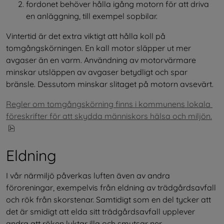
fordonet behöver hålla igång motorn för att driva 
en anläggning, till exempel sopbilar.
Vintertid är det extra viktigt att hålla koll på 
tomgångskörningen. En kall motor släpper ut mer 
avgaser än en varm. Användning av motorvärmare 
minskar utsläppen av avgaser betydligt och spar 
bränsle. Dessutom minskar slitaget på motorn avsevärt.
Regler om tomgångskörning finns i kommunens lokala 
föreskrifter för att skydda människors hälsa och miljön.
pdf, 94 kB, öppnas i nytt fönster.
Eldning
I vår närmiljö påverkas luften även av andra 
föroreningar, exempelvis från eldning av trädgårdsavfall 
och rök från skorstenar. Samtidigt som en del tycker att 
det är smidigt att elda sitt trädgårdsavfall upplever 
andra att röken luktar illa och smutsar ner.