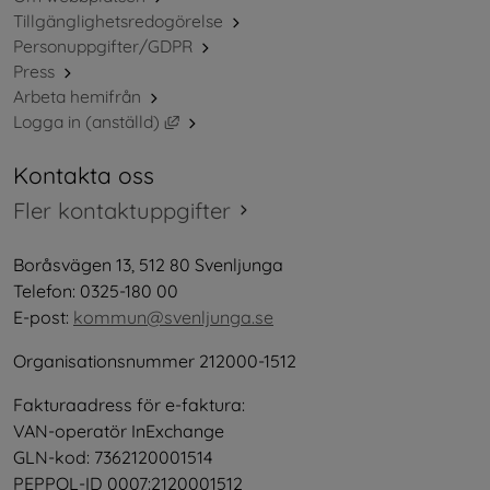
Tillgänglighetsredogörelse
Personuppgifter/GDPR
Press
Arbeta hemifrån
Länk till annan webbplats, öppnas i nytt 
Logga in (anställd)
Kontakta oss
Fler kontaktuppgifter
Boråsvägen 13, 512 80 Svenljunga
Telefon: 0325-180 00
E-post: 
kommun@svenljunga.se
Organisationsnummer 212000-1512
Fakturaadress för e-faktura:
VAN-operatör InExchange
GLN-kod: 7362120001514
PEPPOL-ID 0007:2120001512