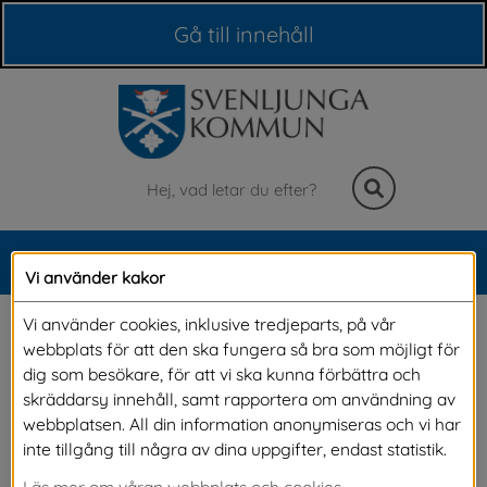
Våra webbplatser
Gå till innehåll
Sök
MENY
Vi använder kakor
Meny
Luften utomhus
Vi använder cookies, inklusive tredjeparts, på vår
webbplats för att den ska fungera så bra som möjligt för
dig som besökare, för att vi ska kunna förbättra och
Utomhus är det främst föroreningar och 
skräddarsy innehåll, samt rapportera om användning av
webbplatsen. All din information anonymiseras och vi har
partiklar från vägtrafiken som orsakar 
inte tillgång till några av dina uppgifter, endast statistik.
hälsoproblem. Samma föroreningar som finns i 
Läs mer om våran webbplats och cookies