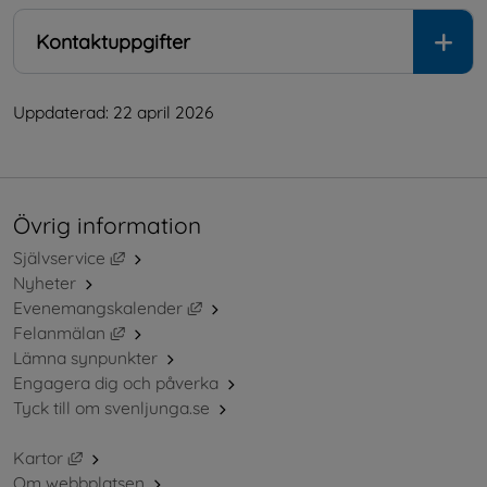
Kontaktuppgifter
Uppdaterad: 
22 april 2026
Övrig information
Länk till annan webbplats, öppnas i nytt fönster.
Självservice
Nyheter
Länk till annan webbplats, öppnas i ny
Evenemangskalender
Länk till annan webbplats, öppnas i nytt fönster.
Felanmälan
Lämna synpunkter
Engagera dig och påverka
Tyck till om svenljunga.se
Länk till annan webbplats, öppnas i nytt fönster.
Kartor
Om webbplatsen