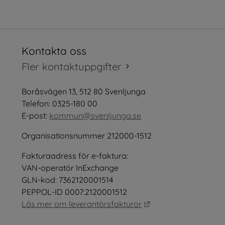
Kontakta oss
tt fönster.
Fler kontaktuppgifter
öppnas i nytt fönster.
Boråsvägen 13, 512 80 Svenljunga
tt fönster.
Telefon: 0325-180 00
E-post: 
kommun@svenljunga.se
Organisationsnummer 212000-1512
Fakturaadress för e-faktura:
nster.
VAN-operatör InExchange
GLN-kod: 7362120001514
PEPPOL-ID 0007:2120001512
Länk till annan webb
Läs mer om leverantörsfakturor