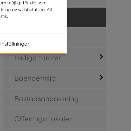
som möjligt för dig som
dning av webbplatsen. All
Tomma hus
stik.
Nyinflyttad
inställningar
Lediga tomter
Boendemiljö
Bostadsanpassning
Offentliga lokaler