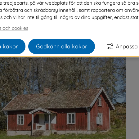
ve tredjeparts, på vår webbplats för att den ska fungera så bra 
u ska börja om du vill stycka av en gård eller 
na förbättra och skräddarsy innehåll, samt rapportera om använ
at nyttig information till dig som äger ett hus 
ch vi har inte tillgång till några av dina uppgifter, endast stati
ut.
 och cookies
 kakor
Godkänn alla kakor
Anpassa 