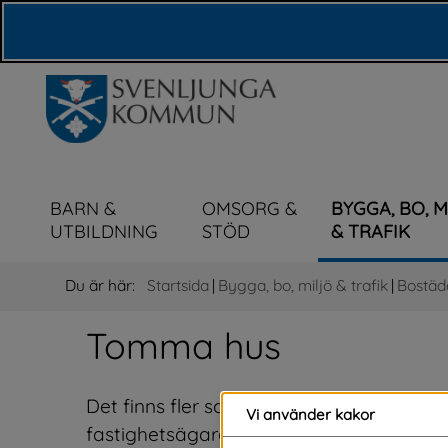
Våra webbplatser
BARN &
OMSORG &
BYGGA, BO, 
UTBILDNING
STÖD
& TRAFIK
Du är här:
Startsida
|
Bygga, bo, miljö & trafik
|
Bostäd
Tomma hus
Det finns fler som vill flytta till oss och 
Vi använder kakor
fastighetsägare som äger hus som står to