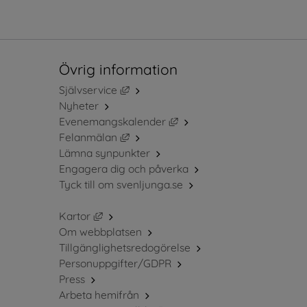
Övrig information
Länk till annan webbplats, öppnas i ny
Självservice
Nyheter
Länk till annan webbplats, 
Evenemangskalender
Länk till annan webbplats, öppnas i ny
Felanmälan
Lämna synpunkter
Engagera dig och påverka
Tyck till om svenljunga.se
Länk till annan webbplats, öppnas i nytt fö
Kartor
Om webbplatsen
Tillgänglighetsredogörelse
Personuppgifter/GDPR
Press
Arbeta hemifrån