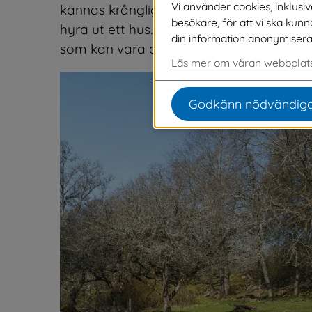
Vi använder cookies, inklusi
kännas krångligt och svårt att veta var d
besökare, för att vi ska kun
hyra ut ett hus. På denna sida har vi saml
din information anonymiseras o
som kan vara aktuellt att sälja eller hyra 
Läs mer om våran webbplats
Godkänn nödvändiga