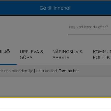
Gå till innehåll
Sök
MILJÖ
UPPLEVA &
NÄRINGSLIV &
KOMMU
GÖRA
ARBETE
POLITIK
er och boendemiljö
|
Hitta bostad
|
Tomma hus
till landsbygden. Därför uppmanar vi 
mma att hyra ut eller sälja. Ibland kan det 