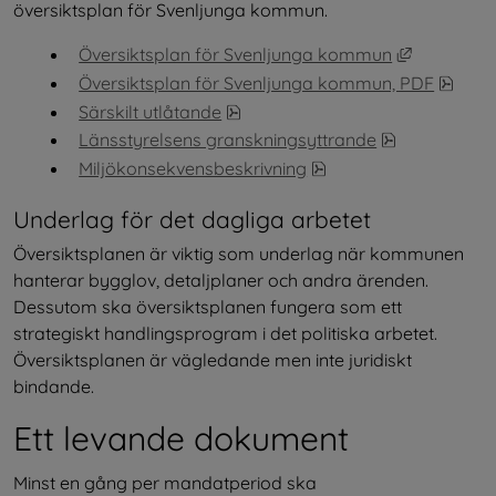
översiktsplan för Svenljunga kommun.
Länk till 
Översiktsplan för Svenljunga kommun
pdf, 
Översiktsplan för Svenljunga kommun, PDF
pdf, 653 kB, öppnas i nytt fönste
Särskilt utlåtande
pdf, 1 MB, öp
Länsstyrelsens granskningsyttrande
pdf, 2 MB, öppnas i ny
Miljökonsekvensbeskrivning
Underlag för det dagliga arbetet
Översiktsplanen är viktig som underlag när kommunen 
hanterar bygglov, detaljplaner och andra ärenden. 
Dessutom ska översiktsplanen fungera som ett 
strategiskt handlingsprogram i det politiska arbetet. 
Översiktsplanen är vägledande men inte juridiskt 
bindande.
Ett levande dokument
Minst en gång per mandatperiod ska 