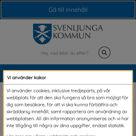
Våra webbplatser
Gå till innehåll
Sök
MENY
Vi använder kakor
Meny
Översiktsplan
Vi använder cookies, inklusive tredjeparts, på vår
webbplats för att den ska fungera så bra som möjligt för
dig som besökare, för att vi ska kunna förbättra och
Översiktsplanen uttrycker kommunens 
skräddarsy innehåll, samt rapportera om användning av
webbplatsen. All din information anonymiseras och vi har
långsiktiga och strategiska vilja för hur mark, 
inte tillgång till några av dina uppgifter, endast statistik.
vatten och befintlig bebyggelse ska användas, 
Läs mer om våran webbplats och cookies