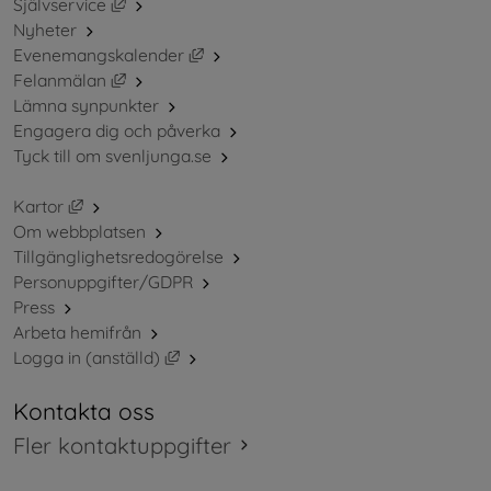
Länk till annan webbplats, öppnas i nytt fönster.
Självservice
Nyheter
Länk till annan webbplats, öppnas i ny
Evenemangskalender
Länk till annan webbplats, öppnas i nytt fönster.
Felanmälan
Lämna synpunkter
Engagera dig och påverka
Tyck till om svenljunga.se
Länk till annan webbplats, öppnas i nytt fönster.
Kartor
Om webbplatsen
Tillgänglighetsredogörelse
Personuppgifter/GDPR
Press
Arbeta hemifrån
Länk till annan webbplats, öppnas i nytt 
Logga in (anställd)
Kontakta oss
Fler kontaktuppgifter