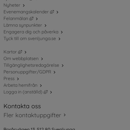
Nyheter
Länk till annan webbplats, öppnas i ny
Evenemangskalender
Länk till annan webbplats, öppnas i nytt fönster.
Felanmälan
Lämna synpunkter
Engagera dig och påverka
Tyck till om svenljunga.se
Länk till annan webbplats, öppnas i nytt fönster.
Kartor
Om webbplatsen
Tillgänglighetsredogörelse
Personuppgifter/GDPR
Press
Arbeta hemifrån
Länk till annan webbplats, öppnas i nytt 
Logga in (anställd)
Kontakta oss
Fler kontaktuppgifter
Boråsvägen 13, 512 80 Svenljunga