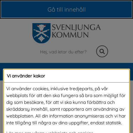
Våra webbplatser
Gå till innehåll
Sök
MENY
Vi använder kakor
Meny
Växelvård
Vi använder cookies, inklusive tredjeparts, på vår
webbplats för att den ska fungera så bra som möjligt för
dig som besökare, för att vi ska kunna förbättra och
Växelvård är för dig som får hjälp i vardagen 
skräddarsy innehåll, samt rapportera om användning av
webbplatsen. All din information anonymiseras och vi har
av din närstående och hen behöver 
inte tillgång till några av dina uppgifter, endast statistik.
regelbunden avlastning.
Läs mer om våran webbplats och cookies