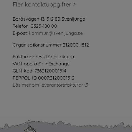
tt fönster.
Fler kontaktuppgifter
öppnas i nytt fönster.
Boråsvägen 13, 512 80 Svenljunga
tt fönster.
Telefon: 0325-180 00
E-post: 
kommun@svenljunga.se
Organisationsnummer 212000-1512
Fakturaadress för e-faktura:
nster.
VAN-operatör InExchange
GLN-kod: 7362120001514
PEPPOL-ID 0007:2120001512
Länk till annan webb
Läs mer om leverantörsfakturor
as i nytt fönster.