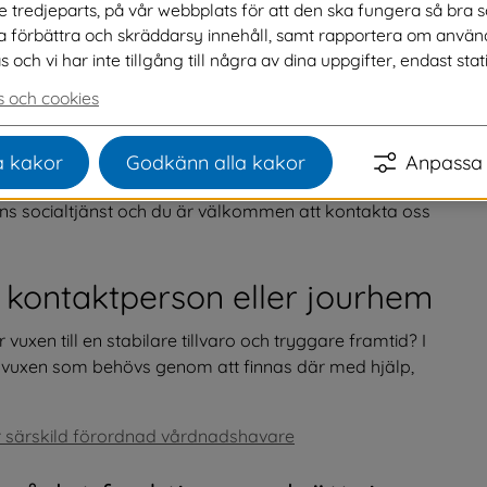
ve tredjeparts, på vår webbplats för att den ska fungera så bra 
na förbättra och skräddarsy innehåll, samt rapportera om använ
ch vi har inte tillgång till några av dina uppgifter, endast stati
 och cookies
och intresseorganisationer. Det är också de uppdrag 
 kontaktfamilj, familjehem, jourhem, ledsagare eller 
 kakor
Godkänn alla kakor
Anpassa 
nens socialtjänst och du är välkommen att kontakta oss 
, kontaktperson eller jourhem
vuxen till en stabilare tillvaro och tryggare framtid? I 
gg vuxen som behövs genom att finnas där med hjälp, 
er särskild förordnad vårdnadshavare