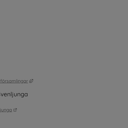
 annan webbplats.
 annan webbplats.
Länk till annan webbplats, öppnas i nytt fönst
 församlingar
Svenljunga
Länk till annan webbplats.
ljunga