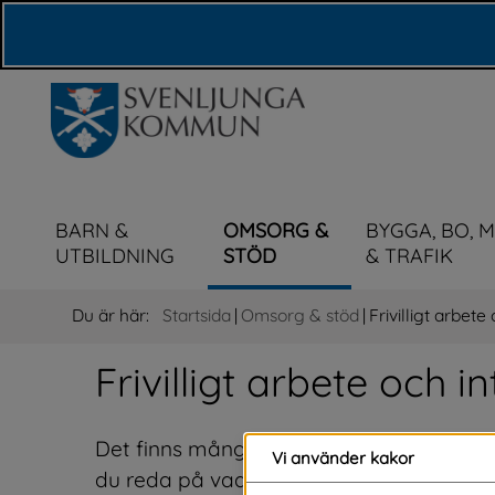
Våra webbplatser
BARN &
OMSORG &
BYGGA, BO, 
UTBILDNING
STÖD
& TRAFIK
Du är här:
Startsida
|
Omsorg & stöd
|
Frivilligt arbet
Frivilligt arbete och 
Det finns många möjligheter för dig som vi
Vi använder kakor
du reda på vad uppdrag inom familjehem 