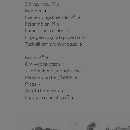
Länk till annan webbplats, öppnas i ny
Självservice
Nyheter
Länk till annan webbplats, 
Evenemangskalender
Länk till annan webbplats, öppnas i ny
Felanmälan
Lämna synpunkter
Engagera dig och påverka
Tyck till om svenljunga.se
Länk till annan webbplats, öppnas i nytt fö
Kartor
Om webbplatsen
Tillgänglighetsredogörelse
Personuppgifter/GDPR
Press
Arbeta hemifrån
Länk till annan webbplats, öppn
Logga in (anställd)