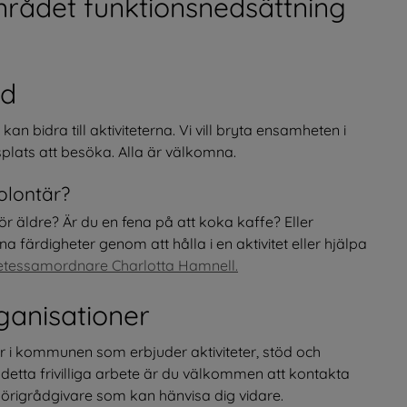
mrådet funktionsnedsättning
ytt fönster.
nd
n bidra till aktiviteterna. Vi vill bryta ensamheten i 
splats att besöka. Alla är välkomna.
volontär?
ör äldre? Är du en fena på att koka kaffe? Eller 
na färdigheter genom att hålla i en aktivitet eller hjälpa 
tetessamordnare Charlotta Hamnell.
ganisationer
er i kommunen som erbjuder aktiviteter, stöd och 
 detta frivilliga arbete är du välkommen att kontakta 
örigrådgivare som kan hänvisa dig vidare.