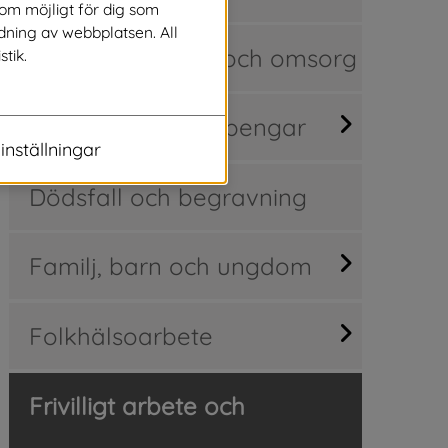
som möjligt för dig som
dning av webbplatsen. All
Avgifter för vård och omsorg
stik.
Din ekonomi och pengar
inställningar
Dödsfall och begravning
Familj, barn och ungdom
Folkhälsoarbete
Frivilligt arbete och