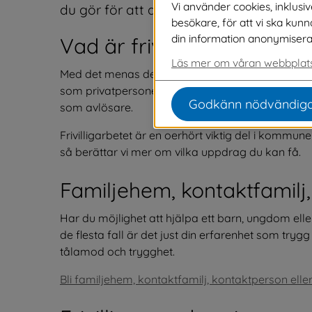
Vi använder cookies, inklusi
du gör för att anmäla intresse.
besökare, för att vi ska kun
din information anonymiseras o
Vad är frivilligarbete?
Läs mer om våran webbplats
Med det menas det arbete som görs i föreningar 
som privatpersoner tar på sig som kontaktperson,
Godkänn nödvändiga
som avlösare.
Frivilligarbetet är en oerhört viktig del i kommu
så berättar vi mer om vilka uppdrag du kan få.
Familjehem, kontaktfamilj
Har du möjlighet att hjälpa ett barn, ungdom eller 
de flesta fall är det just din erfarenhet som try
tålamod och trygghet.
Bli familjehem, kontaktfamilj, kontaktperson ell