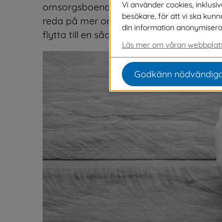
Vi använder cookies, inklusi
omsorgsboende där du har möjlighet att ät
besökare, för att vi ska kun
reda på mer om våra BGT-lägenheter och
din information anonymiseras o
flytta till en sådan.
Läs mer om våran webbplats
Godkänn nödvändiga