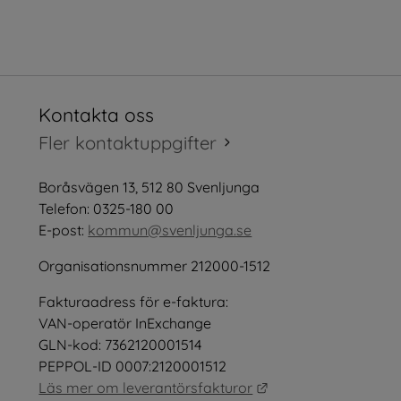
Kontakta oss
tt fönster.
Fler kontaktuppgifter
öppnas i nytt fönster.
Boråsvägen 13, 512 80 Svenljunga
tt fönster.
Telefon: 0325-180 00
E-post: 
kommun@svenljunga.se
Organisationsnummer 212000-1512
Fakturaadress för e-faktura:
nster.
VAN-operatör InExchange
GLN-kod: 7362120001514
PEPPOL-ID 0007:2120001512
Länk till annan webb
Läs mer om leverantörsfakturor