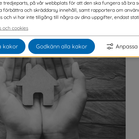
ve tredjeparts, på vår webbplats för att den ska fungera så bra 
a och delta i sociala aktiviteter. Här får du 
na förbättra och skräddarsy innehåll, samt rapportera om använ
 hur du gör om du är intresserad av att 
ch vi har inte tillgång till några av dina uppgifter, endast stati
 och cookies
 kakor
Godkänn alla kakor
Anpassa 