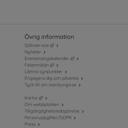
Övrig information
Länk till annan webbplats, öppnas i ny
Självservice
Nyheter
Länk till annan webbplats, 
Evenemangskalender
Länk till annan webbplats, öppnas i ny
Felanmälan
Lämna synpunkter
Engagera dig och påverka
Tyck till om svenljunga.se
Länk till annan webbplats, öppnas i nytt fö
Kartor
Om webbplatsen
Tillgänglighetsredogörelse
Personuppgifter/GDPR
Press