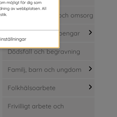
som möjligt för dig som
dning av webbplatsen. All
Avgifter för vård och omsorg
stik.
Din ekonomi och pengar
inställningar
Dödsfall och begravning
Familj, barn och ungdom
Folkhälsoarbete
Frivilligt arbete och