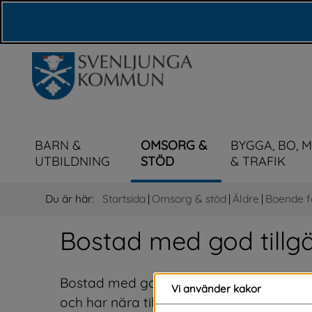
Våra webbplatser
BARN &
OMSORG &
BYGGA, BO, 
UTBILDNING
STÖD
& TRAFIK
Du är här:
Startsida
|
Omsorg & stöd
|
Äldre
|
Boende fö
Bostad med god tillg
Bostad med god tillgägnlighet (BGT) är 
Vi använder kakor
och har nära till stöd och service. Lägenh