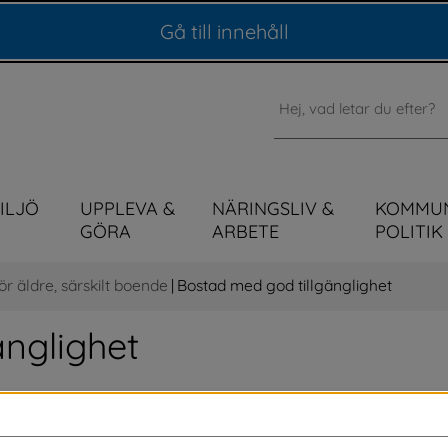
Gå till innehåll
Sök
MILJÖ
UPPLEVA &
NÄRINGSLIV &
KOMMU
GÖRA
ARBETE
POLITIK
r äldre, särskilt boende
|
Bostad med god tillgänglighet
änglighet
en lägenhet som är tillgänglighetsanpassad 
eten ligger nära ett vård- och 