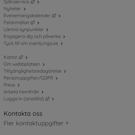
Länk till annan webbplats, öppnas i nytt fönster.
Självservice
Nyheter
Länk till annan webbplats, öppnas i ny
Evenemangskalender
Länk till annan webbplats, öppnas i nytt fönster.
Felanmälan
Lämna synpunkter
Engagera dig och påverka
Tyck till om svenljunga.se
Länk till annan webbplats, öppnas i nytt fönster.
Kartor
Om webbplatsen
Tillgänglighetsredogörelse
Personuppgifter/GDPR
Press
Arbeta hemifrån
Länk till annan webbplats, öppnas i nytt 
Logga in (anställd)
Kontakta oss
Fler kontaktuppgifter