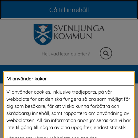
Våra webbplatser
Gå till innehåll
Sök
MENY
Vi använder kakor
Meny
Inventering av hasselmus
Vi använder cookies, inklusive tredjeparts, på vår
webbplats för att den ska fungera så bra som möjligt för
dig som besökare, för att vi ska kunna förbättra och
Hasselmusen är en liten nattaktiv mus som 
skräddarsy innehåll, samt rapportera om användning av
webbplatsen. All din information anonymiseras och vi har
lever i låg och tät buskvegetation. Den bygger 
inte tillgång till några av dina uppgifter, endast statistik.
små bon av gräs. Hasselmusen har ett högt 
Läs mer om våran webbplats och cookies