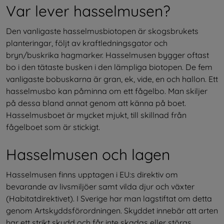
Var lever hasselmusen?
Den vanligaste hasselmusbiotopen är skogsbrukets 
planteringar, följt av kraftledningsgator och 
bryn/buskrika hagmarker. Hasselmusen bygger oftast 
bo i den tätaste busken i den lämpliga biotopen. De fem 
vanligaste bobuskarna är gran, ek, vide, en och hallon. Ett 
hasselmusbo kan påminna om ett fågelbo. Man skiljer 
på dessa bland annat genom att känna på boet. 
Hasselmusboet är mycket mjukt, till skillnad från 
fågelboet som är stickigt. 
Hasselmusen och lagen
Hasselmusen finns upptagen i EU:s direktiv om 
bevarande av livsmiljöer samt vilda djur och växter 
(Habitatdirektivet). I Sverige har man lagstiftat om detta 
genom Artskyddsförordningen. Skyddet innebär att arten 
har ett strikt skydd och får inte skadas eller störas.