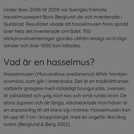
Under åren 2006 till 2009 var Sveriges främsta 
hasselmusexpert Boris Berglund ute och inventerade i 
Sjuhärad. Resultatet visade att hasselmusen finns spridd 
över hela det inventerade området. 700 
stickprovsinventeringar gjordes utifrån analys av troliga 
lokaler och över 1000 bon hittades.
Vad är en hasselmus?
Hasselmusen (
Muscardinus avellanarius
) tillhör familjen 
sovmöss, som går i vinterdvala. Det är en trädklättrande, 
nattaktiv gnagare med rödaktigt brungul päls, svansen 
är pälsklädd och yvig, kort nos och små runda öron. De 
stora ögonen och de långa, välutvecklade morrhåren är 
en anpassning till att klara sig i mörker. Hasselmusen kan 
bli upp till 7 cm i kroppslängd, med en ungefär lika lång 
svans (Berglund & Berg 2002).