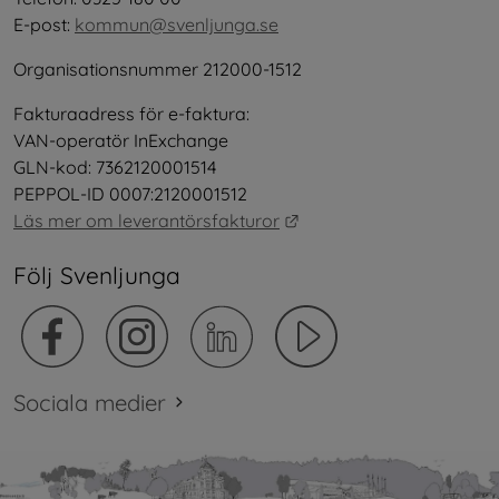
E-post: 
kommun@svenljunga.se
Organisationsnummer 212000-1512
Fakturaadress för e-faktura:
VAN-operatör InExchange
GLN-kod: 7362120001514
PEPPOL-ID 0007:2120001512
Länk till annan webbplat
Läs mer om leverantörsfakturor
Följ Svenljunga
Sociala medier