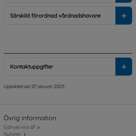
Särskild förordnad vårdnadshavare
.
Kontaktuppgifter
Uppdaterad: 
07 januari 2025
Övrig information
Länk till annan webbplats, öppnas i nytt fönster.
Självservice
Nyheter