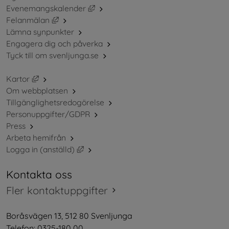
Länk till annan webbplats, öppnas i ny
Evenemangskalender
Länk till annan webbplats, öppnas i nytt fönster.
Felanmälan
Lämna synpunkter
Engagera dig och påverka
Tyck till om svenljunga.se
Länk till annan webbplats, öppnas i nytt fönster.
Kartor
Om webbplatsen
Tillgänglighetsredogörelse
Personuppgifter/GDPR
Press
Arbeta hemifrån
Länk till annan webbplats, öppnas i nytt 
Logga in (anställd)
Kontakta oss
Fler kontaktuppgifter
Boråsvägen 13, 512 80 Svenljunga
Telefon: 0325-180 00