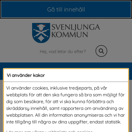
Våra webbplatser
Gå till innehåll
Sök
MENY
Vi använder kakor
Meny
Familjehem, 
Vi använder cookies, inklusive tredjeparts, på vår
webbplats för att den ska fungera så bra som möjligt för
kontaktfamilj, 
dig som besökare, för att vi ska kunna förbättra och
skräddarsy innehåll, samt rapportera om användning av
kontaktperson
webbplatsen. All din information anonymiseras och vi har
inte tillgång till några av dina uppgifter, endast statistik.
Läs mer om våran webbplats och cookies