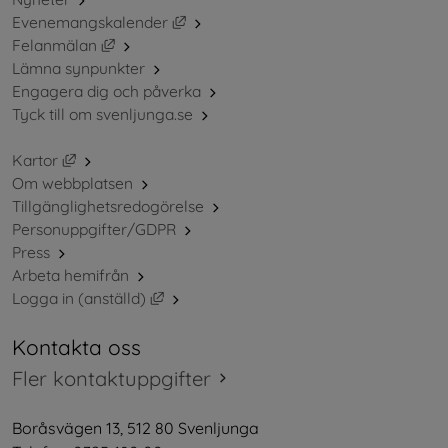
Länk till annan webbplats, öppnas i ny
Evenemangskalender
Länk till annan webbplats, öppnas i nytt fönster.
Felanmälan
Lämna synpunkter
Engagera dig och påverka
Tyck till om svenljunga.se
Länk till annan webbplats, öppnas i nytt fönster.
Kartor
Om webbplatsen
Tillgänglighetsredogörelse
Personuppgifter/GDPR
Press
Arbeta hemifrån
Länk till annan webbplats, öppnas i nytt 
Logga in (anställd)
Kontakta oss
Fler kontaktuppgifter
Boråsvägen 13, 512 80 Svenljunga