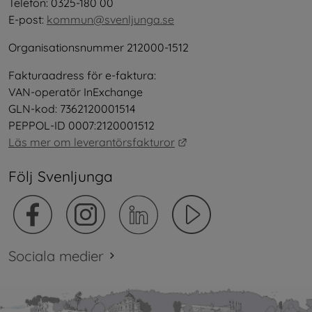
Telefon: 0325-180 00
E-post: 
kommun@svenljunga.se
Organisationsnummer 212000-1512
Fakturaadress för e-faktura:
VAN-operatör InExchange
GLN-kod: 7362120001514
PEPPOL-ID 0007:2120001512
Länk till annan webbplat
Läs mer om leverantörsfakturor
Följ Svenljunga
Sociala medier