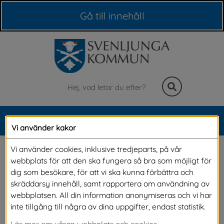
Våra webbplatser
Gå till innehåll
Sök
MENY
Vi använder kakor
Meny
Stöd till familjen
Vi använder cookies, inklusive tredjeparts, på vår
webbplats för att den ska fungera så bra som möjligt för
dig som besökare, för att vi ska kunna förbättra och
Har du problem i din familj eller är du orolig för 
skräddarsy innehåll, samt rapportera om användning av
webbplatsen. All din information anonymiseras och vi har
att ett barn i din närhet inte har det bra i sitt 
inte tillgång till några av dina uppgifter, endast statistik.
hem? Oavsett om du behöver hjälp för egen 
Läs mer om våran webbplats och cookies