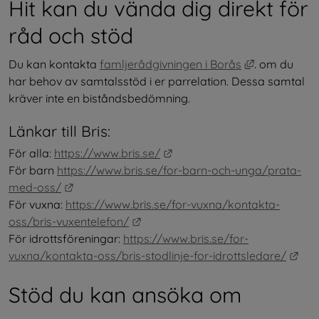
Hit kan du vända dig direkt för 
råd och stöd
Länk till an
Du kan kontakta 
famljerådgivningen i Borås
. om du 
har behov av samtalsstöd i er parrelation. Dessa samtal 
kräver inte en biståndsbedömning.
Länkar till Bris:
Länk till annan webbplats.
För alla: 
https://www.bris.se/
För barn 
https://www.bris.se/for-barn-och-unga/prata-
Länk till annan webbplats.
med-oss/
För vuxna: 
https://www.bris.se/for-vuxna/kontakta-
Länk till annan webbplats.
oss/bris-vuxentelefon/
För idrottsföreningar: 
https://www.bris.se/for-
Län
vuxna/kontakta-oss/bris-stodlinje-for-idrottsledare/
Stöd du kan ansöka om