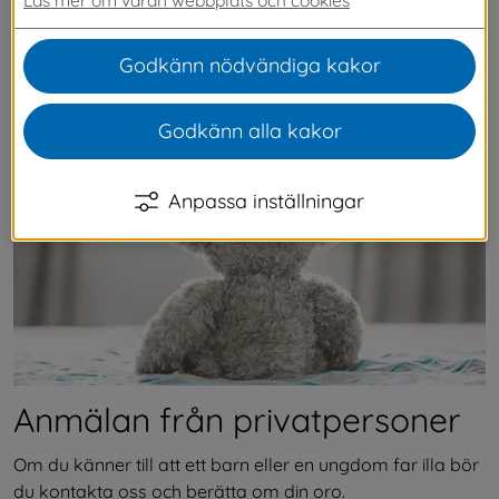
orolig för att ett barn far illa eller verkar 
behöva stöd, kan du vända dig till individ- och 
Godkänn nödvändiga kakor
familjeomsorgen som jobbar med barn och 
unga.
Godkänn alla kakor
Anpassa inställningar
Anmälan från privatpersoner
Om du känner till att ett barn eller en ungdom far illa bör 
du kontakta oss och berätta om din oro.