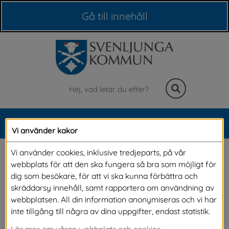
Våra webbplatser
Gå till innehåll
Sök
MENY
Vi använder kakor
Meny
Misstanke om barn som 
Vi använder cookies, inklusive tredjeparts, på vår
webbplats för att den ska fungera så bra som möjligt för
far illa
dig som besökare, för att vi ska kunna förbättra och
skräddarsy innehåll, samt rapportera om användning av
webbplatsen. All din information anonymiseras och vi har
Vi har ett gemensamt ansvar att alla barn får 
inte tillgång till några av dina uppgifter, endast statistik.
växa upp under trygga förhållanden. Om du är 
Läs mer om våran webbplats och cookies