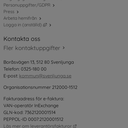
Personuppgifter/GDPR
Press
Arbeta hemifrån
Länk till annan webbplats, öppnas i nytt 
Logga in (anställd)
Kontakta oss
Fler kontaktuppgifter
Boråsvägen 13, 512 80 Svenljunga
Telefon: 0325-180 00
E-post: 
kommun@svenljunga.se
Organisationsnummer 212000-1512
Fakturaadress för e-faktura:
VAN-operatör InExchange
GLN-kod: 7362120001514
PEPPOL-ID 0007:2120001512
Länk till annan webbplat
Läs mer om leverantörsfakturor