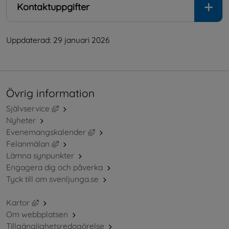
Kontaktuppgifter
Uppdaterad: 
29 januari 2026
Övrig information
Länk till annan webbplats, öppnas i nytt fönster.
Självservice
Nyheter
Länk till annan webbplats, öppnas i ny
Evenemangskalender
Länk till annan webbplats, öppnas i nytt fönster.
Felanmälan
Lämna synpunkter
Engagera dig och påverka
Tyck till om svenljunga.se
Länk till annan webbplats, öppnas i nytt fönster.
Kartor
Om webbplatsen
Tillgänglighetsredogörelse