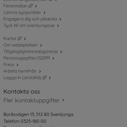
Länk till annan webbplats, öppnas i nytt fönster.
Felanmälan
Lämna synpunkter
Engagera dig och påverka
Tyck till om svenljunga.se
Länk till annan webbplats, öppnas i nytt fönster.
Kartor
Om webbplatsen
Tillgänglighetsredogörelse
Personuppgifter/GDPR
Press
Arbeta hemifrån
Länk till annan webbplats, öppnas i nytt 
Logga in (anställd)
Kontakta oss
Fler kontaktuppgifter
Boråsvägen 13, 512 80 Svenljunga
Telefon: 0325-180 00