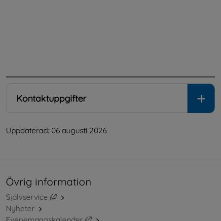
.
Kontaktuppgifter
Uppdaterad: 
06 augusti 2026
Övrig information
Länk till annan webbplats, öppnas i nytt fönster.
Självservice
Nyheter
Länk till annan webbplats, öppnas i ny
Evenemangskalender