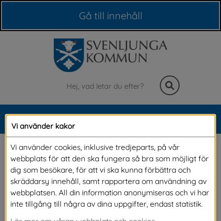
Våra webbplatser
Gå till innehåll
Sök
MENY
Vi använder kakor
Meny
Kommunfullmäktige
Vi använder cookies, inklusive tredjeparts, på vår
webbplats för att den ska fungera så bra som möjligt för
dig som besökare, för att vi ska kunna förbättra och
Kommunfullmäktige, kommunens riksdag, är 
skräddarsy innehåll, samt rapportera om användning av
webbplatsen. All din information anonymiseras och vi har
det högsta beslutande organet i kommunen. 
inte tillgång till några av dina uppgifter, endast statistik.
De 33 politikerna i kommunfullmäktige utses 
Läs mer om våran webbplats och cookies