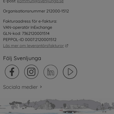
E-post: 
kommun@svenljunga.se
Organisationsnummer 212000-1512
Fakturaadress för e-faktura:
VAN-operatör InExchange
GLN-kod: 7362120001514
PEPPOL-ID 0007:2120001512
Länk till annan webbplat
Läs mer om leverantörsfakturor
Följ Svenljunga
Sociala medier