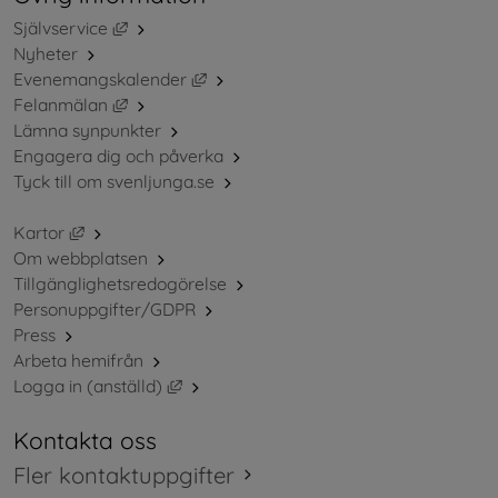
Länk till annan webbplats, öppnas i nytt fönster.
Självservice
Nyheter
Länk till annan webbplats, öppnas i ny
Evenemangskalender
Länk till annan webbplats, öppnas i nytt fönster.
Felanmälan
Lämna synpunkter
Engagera dig och påverka
Tyck till om svenljunga.se
Länk till annan webbplats, öppnas i nytt fönster.
Kartor
Om webbplatsen
Tillgänglighetsredogörelse
Personuppgifter/GDPR
Press
Arbeta hemifrån
Länk till annan webbplats, öppnas i nytt 
Logga in (anställd)
Kontakta oss
Fler kontaktuppgifter