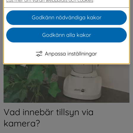
bostad. Den ger dig tysta tillsyner och ostörd 
nattsömn. På denna sida kan du läsa om hur 
Godkänn nödvändiga kakor
det går till och hur du ansöker om tillsyn via 
kamera.
Godkänn alla kakor
Anpassa inställningar
Vad innebär tillsyn via 
kamera?