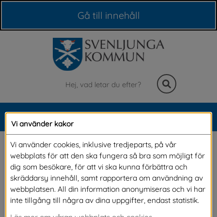
Våra webbplatser
Gå till innehåll
Sök
MENY
Vi använder kakor
Meny
Trygghetskamera E-
Vi använder cookies, inklusive tredjeparts, på vår
webbplats för att den ska fungera så bra som möjligt för
tillsyn
dig som besökare, för att vi ska kunna förbättra och
skräddarsy innehåll, samt rapportera om användning av
webbplatsen. All din information anonymiseras och vi har
Tillsyn via kamera kan vara ett viktigt 
inte tillgång till några av dina uppgifter, endast statistik.
hjälpmedel för att du ska känna dig trygg i din 
Läs mer om våran webbplats och cookies