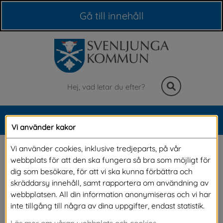
Våra webbplatser
Gå till innehåll
Sök
MENY
Vi använder kakor
Meny
Hjälpmedel
Vi använder cookies, inklusive tredjeparts, på vår
webbplats för att den ska fungera så bra som möjligt för
dig som besökare, för att vi ska kunna förbättra och
För att du som har en funktionsnedsättning 
skräddarsy innehåll, samt rapportera om användning av
webbplatsen. All din information anonymiseras och vi har
ska kunna leva ett så självständigt och aktivt 
inte tillgång till några av dina uppgifter, endast statistik.
liv som möjligt kan det finnas behov av bra 
Läs mer om våran webbplats och cookies