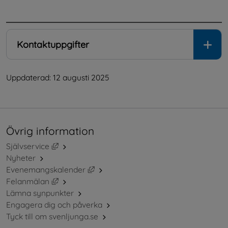
.
Kontaktuppgifter
Uppdaterad: 
12 augusti 2025
Övrig information
Länk till annan webbplats, öppnas i nytt fönster.
Självservice
Nyheter
Länk till annan webbplats, öppnas i ny
Evenemangskalender
Länk till annan webbplats, öppnas i nytt fönster.
Felanmälan
Lämna synpunkter
Engagera dig och påverka
Tyck till om svenljunga.se