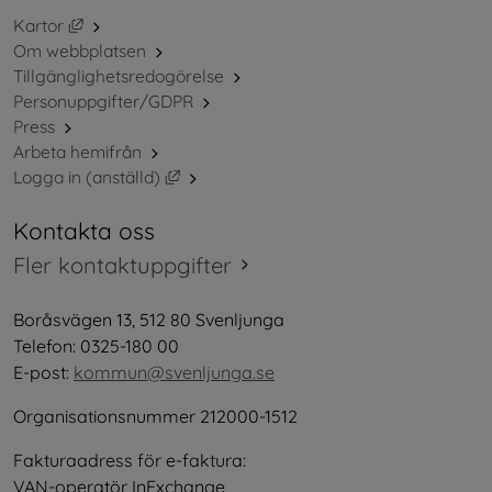
Länk till annan webbplats, öppnas i nytt fönster.
Kartor
Om webbplatsen
Tillgänglighetsredogörelse
Personuppgifter/GDPR
Press
Arbeta hemifrån
Länk till annan webbplats, öppnas i nytt 
Logga in (anställd)
Kontakta oss
Fler kontaktuppgifter
Boråsvägen 13, 512 80 Svenljunga
Telefon: 0325-180 00
E-post: 
kommun@svenljunga.se
Organisationsnummer 212000-1512
Fakturaadress för e-faktura:
VAN-operatör InExchange