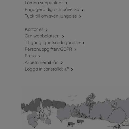
Lämna synpunkter
Engagera dig och påverka
Tyck till om svenljunga.se
Länk till annan webbplats, öppnas i nytt fö
Kartor
Om webbplatsen
Tillgänglighetsredogörelse
Personuppgifter/GDPR
Press
Arbeta hemifrån
Länk till annan webbplats, öppn
Logga in (anställd)