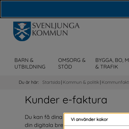
Våra webbplatser
BARN &
OMSORG &
BYGGA, BO, 
UTBILDNING
STÖD
& TRAFIK
Du är här:
Startsida
|
Kommun & politik
|
Kommunfakt
Kunder e-faktura
Du kan få dina fakturor från oss som e-faktu
Vi använder kakor
din digitala brevlåda. Du kan också betal