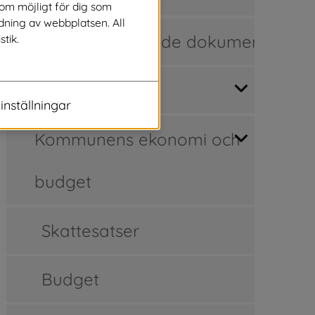
som möjligt för dig som
dning av webbplatsen. All
Regler och styrande dokument
stik.
Kommunfakta
inställningar
Kommunens ekonomi och
budget
 annan webbplats, öppnas i nytt fönster.
Skattesatser
Budget