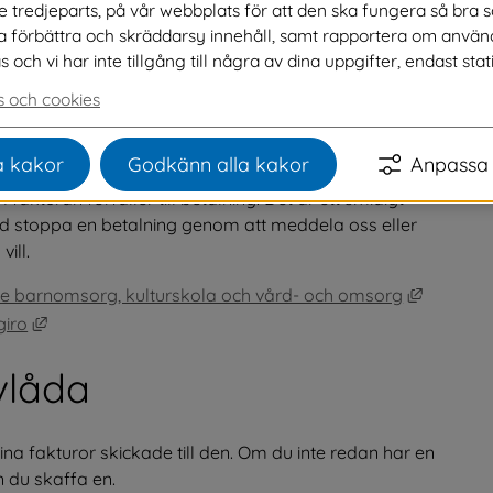
ve tredjeparts, på vår webbplats för att den ska fungera så bra 
försvinner, för att missa att betala eller för 
na förbättra och skräddarsy innehåll, samt rapportera om använ
ch vi har inte tillgång till några av dina uppgifter, endast stati
 och cookies
 kakor
Godkänn alla kakor
Anpassa 
ro.Du får en faktura som vanligt men beloppet dras 
turan förfaller till betalning. Det är ett smidigt 
tid stoppa en betalning genom att meddela oss eller 
ill.
Länk till
nde barnomsorg, kulturskola och vård- och omsorg
Länk till annan webbplats, öppnas i nytt fönster.
giro
evlåda
na fakturor skickade till den. Om du inte redan har en 
n du skaffa en.