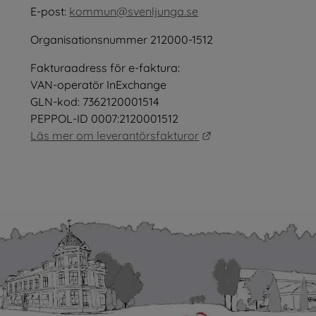
E-post: 
kommun@svenljunga.se
Organisationsnummer 212000-1512
Fakturaadress för e-faktura:
nster.
VAN-operatör InExchange
GLN-kod: 7362120001514
PEPPOL-ID 0007:2120001512
Länk till annan webb
Läs mer om leverantörsfakturor
as i nytt fönster.