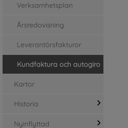
Verksamhetsplan
Årsredovisning
Leverantörsfakturor
Kundfaktura och autogiro
Kartor
Historia
Nyinflyttad