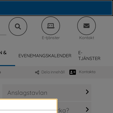
E-tjänster
Kontakt
N &
E-
EVENEMANGSKALENDER
TJÄNSTER
Kontakta
o
Dela innehåll
Anslagstavlan
Hur kan jag påverka?