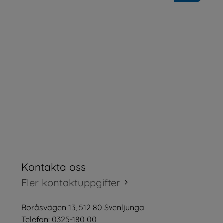
Kontakta oss
tt fönster.
Fler kontaktuppgifter
öppnas i nytt fönster.
Boråsvägen 13, 512 80 Svenljunga
tt fönster.
Telefon: 0325-180 00