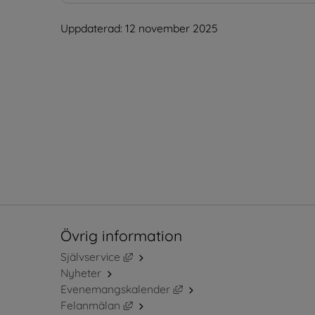
Uppdaterad: 
12 november 2025
Övrig information
Länk till annan webbplats, öppnas i ny
Självservice
Nyheter
Länk till annan webbplats, 
Evenemangskalender
Länk till annan webbplats, öppnas i ny
Felanmälan