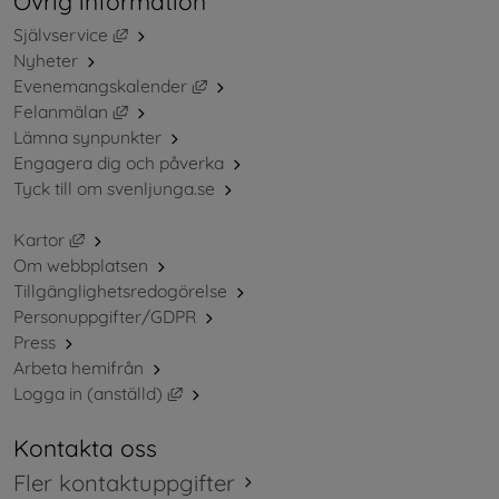
Övrig information
Länk till annan webbplats, öppnas i nytt fönster.
Självservice
Nyheter
Länk till annan webbplats, öppnas i ny
Evenemangskalender
Länk till annan webbplats, öppnas i nytt fönster.
Felanmälan
Lämna synpunkter
Engagera dig och påverka
Tyck till om svenljunga.se
Länk till annan webbplats, öppnas i nytt fönster.
Kartor
Om webbplatsen
Tillgänglighetsredogörelse
Personuppgifter/GDPR
Press
Arbeta hemifrån
Länk till annan webbplats, öppnas i nytt 
Logga in (anställd)
Kontakta oss
Fler kontaktuppgifter