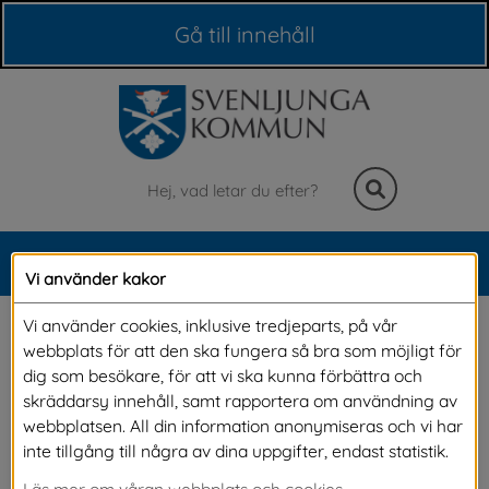
Våra webbplatser
Gå till innehåll
Sök
MENY
Vi använder kakor
Meny
Budget
Vi använder cookies, inklusive tredjeparts, på vår
webbplats för att den ska fungera så bra som möjligt för
dig som besökare, för att vi ska kunna förbättra och
Var kommer kommunens pengar ifrån och hur 
skräddarsy innehåll, samt rapportera om användning av
webbplatsen. All din information anonymiseras och vi har
fördelas de i verksamheterna för att på bästa 
inte tillgång till några av dina uppgifter, endast statistik.
sätt kunna ge service till dig som medborgare? 
Läs mer om våran webbplats och cookies