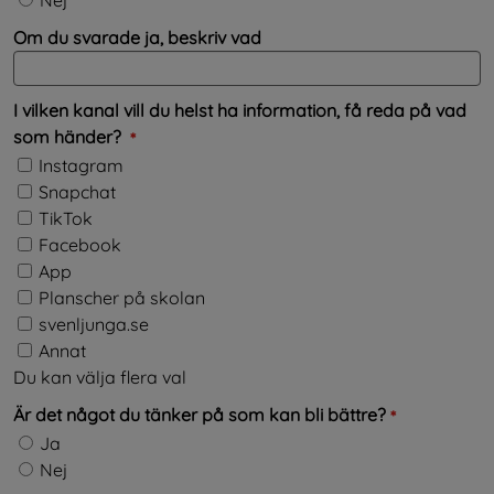
Om du svarade ja, beskriv vad
I vilken kanal vill du helst ha information, få reda på vad
(obligatorisk)
som händer?
*
I vilken kanal vill du helst ha information, få reda på vad som händer?
Instagram
Snapchat
TikTok
Facebook
App
Planscher på skolan
svenljunga.se
Annat
Du kan välja flera val
(obligatoris
Är det något du tänker på som kan bli bättre?
*
Är det något du tänker på som kan bli bättre?
Ja
Nej