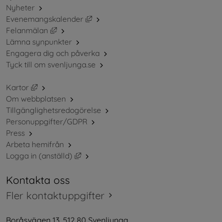
Nyheter
Länk till annan webbplats, öppnas i ny
Evenemangskalender
Länk till annan webbplats, öppnas i nytt fönster.
Felanmälan
Lämna synpunkter
Engagera dig och påverka
Tyck till om svenljunga.se
Länk till annan webbplats, öppnas i nytt fönster.
Kartor
Om webbplatsen
Tillgänglighetsredogörelse
Personuppgifter/GDPR
Press
Arbeta hemifrån
Länk till annan webbplats, öppnas i nytt 
Logga in (anställd)
Kontakta oss
Fler kontaktuppgifter
Boråsvägen 13, 512 80 Svenljunga