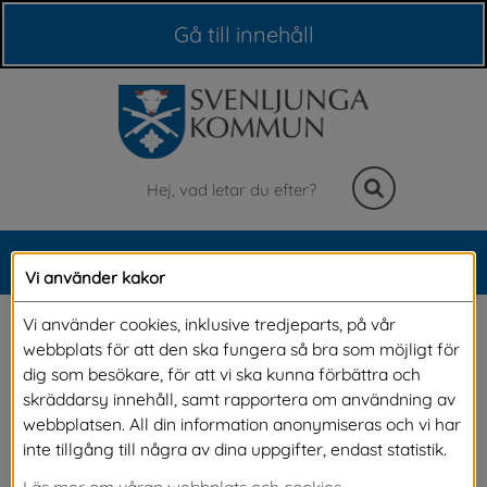
Våra webbplatser
Gå till innehåll
Sök
MENY
Vi använder kakor
Meny
Utvärdering I mitt 
Vi använder cookies, inklusive tredjeparts, på vår
webbplats för att den ska fungera så bra som möjligt för
drömsamhälle
dig som besökare, för att vi ska kunna förbättra och
skräddarsy innehåll, samt rapportera om användning av
webbplatsen. All din information anonymiseras och vi har
inte tillgång till några av dina uppgifter, endast statistik.
Läs mer om våran webbplats och cookies