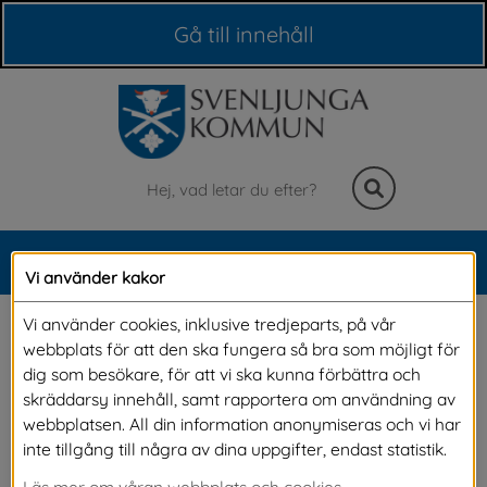
Våra webbplatser
Gå till innehåll
Sök
MENY
Vi använder kakor
Meny
Röstmottagning i 
Vi använder cookies, inklusive tredjeparts, på vår
webbplats för att den ska fungera så bra som möjligt för
hemmet eller där du 
dig som besökare, för att vi ska kunna förbättra och
skräddarsy innehåll, samt rapportera om användning av
befinner dig
webbplatsen. All din information anonymiseras och vi har
inte tillgång till några av dina uppgifter, endast statistik.
Läs mer om våran webbplats och cookies