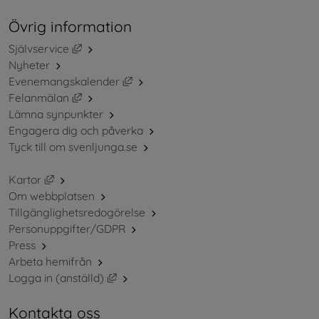
Övrig information
Länk till annan webbplats, öppnas i nytt fönster.
Självservice
Nyheter
Länk till annan webbplats, öppnas i ny
Evenemangskalender
Länk till annan webbplats, öppnas i nytt fönster.
Felanmälan
Lämna synpunkter
Engagera dig och påverka
Tyck till om svenljunga.se
Länk till annan webbplats, öppnas i nytt fönster.
Kartor
Om webbplatsen
Tillgänglighetsredogörelse
Personuppgifter/GDPR
Press
Arbeta hemifrån
Länk till annan webbplats, öppnas i nytt 
Logga in (anställd)
Kontakta oss