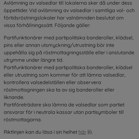
Avlämning av valsedlar till lokalerna sker då under dess 
öppettider. Vid avlämning av valsedlar i samtliga val- och 
förtidsröstningslokaler har valnämnden beslutat om 
vissa förhållningssätt. Följande gäller:
Partifunktionärer med partipolitiska banderoller, klädsel, 
pins eller annan utsmyckning/utrustning bör inte 
uppehålla sig på röstmottagningsställe eller i anslutande 
utrymme under längre tid.
Partifunktionärer med partipolitiska banderoller, klädsel 
eller utrustning som kommer för att lämna valsedlar, 
kontrollera valsedelställen eller observera 
röstmottagningen ska ta av sig banderoller eller 
liknande.
Partiföreträdare ska lämna de valsedlar som partiet 
ansvarar för i neutrala kassar utan partisymboler till 
röstmottagarna.
pdf, 202 kB, öppnas i
Riktlinjen kan du läsa i sin helhet 
här
.