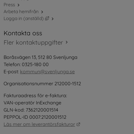
Press
Arbeta hemifrån
Länk till annan webbplats, öppnas i nytt 
Logga in (anställd)
Kontakta oss
Fler kontaktuppgifter
Boråsvägen 13, 512 80 Svenljunga
Telefon: 0325-180 00
E-post: 
kommun@svenljunga.se
Organisationsnummer 212000-1512
Fakturaadress för e-faktura:
VAN-operatör InExchange
GLN-kod: 7362120001514
PEPPOL-ID 0007:2120001512
Länk till annan webbplat
Läs mer om leverantörsfakturor