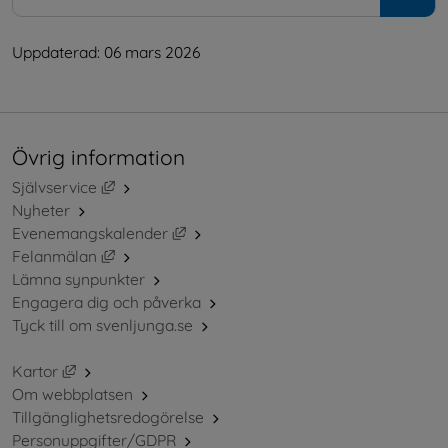
Uppdaterad: 
06 mars 2026
Övrig information
Länk till annan webbplats, öppnas i nytt fönster.
Självservice
Nyheter
Länk till annan webbplats, öppnas i ny
Evenemangskalender
Länk till annan webbplats, öppnas i nytt fönster.
Felanmälan
Lämna synpunkter
Engagera dig och påverka
Tyck till om svenljunga.se
Länk till annan webbplats, öppnas i nytt fönster.
Kartor
Om webbplatsen
Tillgänglighetsredogörelse
Personuppgifter/GDPR