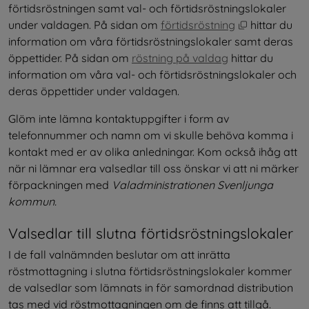
förtidsröstningen samt val- och förtidsröstningslokaler 
Öppnas i nyt
under valdagen. På sidan om 
förtidsröstning
 hittar du 
information om våra förtidsröstningslokaler samt deras 
öppettider. På sidan om 
röstning på valdag
 hittar du 
information om våra val- och förtidsröstningslokaler och 
deras öppettider under valdagen.
Glöm inte lämna kontaktuppgifter i form av 
telefonnummer och namn om vi skulle behöva komma i 
kontakt med er av olika anledningar. Kom också ihåg att 
när ni lämnar era valsedlar till oss önskar vi att ni märker 
förpackningen med 
Valadministrationen Svenljunga 
kommun.
Valsedlar till slutna förtidsröstningslokaler
I de fall valnämnden beslutar om att inrätta 
röstmottagning i slutna förtidsröstningslokaler kommer 
de valsedlar som lämnats in för samordnad distribution 
tas med vid röstmottagningen om de finns att tillgå.