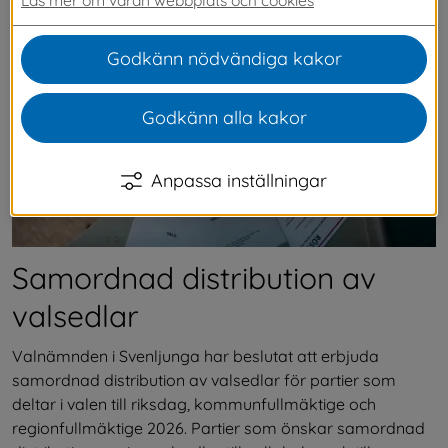
anser är viktiga i era förberedelser inför valet 2026.
Godkänn nödvändiga kakor
Godkänn alla kakor
Anpassa inställningar
Samordnad distribution av 
valsedlar
Valnämnden i Svenljunga har beslutat att erbjuda 
samordnad distribution av valsedlar för partier som 
deltar i valen till riksdag, kommunfullmäktige och 
regionfullmäktige 2026. Partier som önskar samordnad 