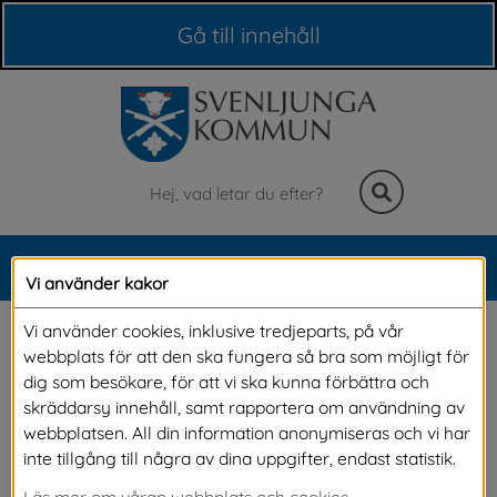
Våra webbplatser
Gå till innehåll
Sök
MENY
Vi använder kakor
Meny
Information till anmälda 
Vi använder cookies, inklusive tredjeparts, på vår
webbplats för att den ska fungera så bra som möjligt för
partier
dig som besökare, för att vi ska kunna förbättra och
skräddarsy innehåll, samt rapportera om användning av
webbplatsen. All din information anonymiseras och vi har
Ställer ditt parti upp i valet? På denna sidan hittar du som 
inte tillgång till några av dina uppgifter, endast statistik.
företräder ett parti samlad information som valnämnden 
Läs mer om våran webbplats och cookies