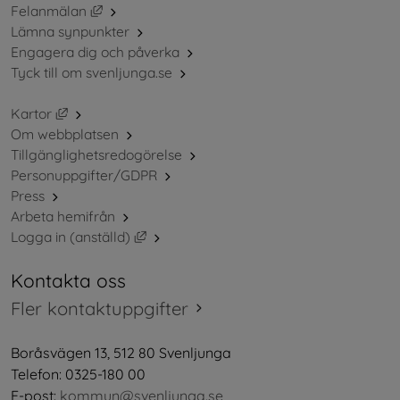
Länk till annan webbplats, öppnas i nytt fönster.
Felanmälan
Lämna synpunkter
Engagera dig och påverka
Tyck till om svenljunga.se
Länk till annan webbplats, öppnas i nytt fönster.
Kartor
Om webbplatsen
Tillgänglighetsredogörelse
Personuppgifter/GDPR
Press
Arbeta hemifrån
Länk till annan webbplats, öppnas i nytt 
Logga in (anställd)
Kontakta oss
Fler kontaktuppgifter
Boråsvägen 13, 512 80 Svenljunga
Telefon: 0325-180 00
E-post: 
kommun@svenljunga.se