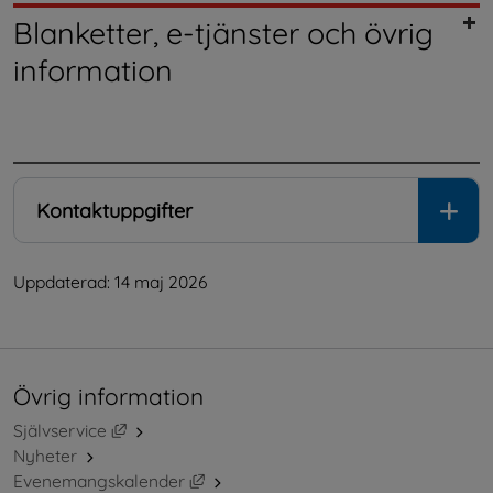
Blanketter, e-tjänster och övrig
information
.
Kontaktuppgifter
Uppdaterad: 
14 maj 2026
Övrig information
Länk till annan webbplats, öppnas i nytt fönster.
Självservice
Nyheter
Länk till annan webbplats, öppnas i ny
Evenemangskalender