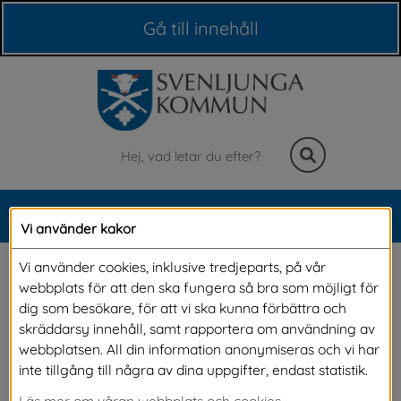
Våra webbplatser
Gå till innehåll
Sök
MENY
Vi använder kakor
Meny
Rösta på valdagen
Vi använder cookies, inklusive tredjeparts, på vår
webbplats för att den ska fungera så bra som möjligt för
dig som besökare, för att vi ska kunna förbättra och
På valdagen den 13 september kan du rösta i 
skräddarsy innehåll, samt rapportera om användning av
webbplatsen. All din information anonymiseras och vi har
din vallokal eller i någon av våra 
inte tillgång till några av dina uppgifter, endast statistik.
förtidsröstningslokaler. På denna sidan kan du 
Läs mer om våran webbplats och cookies