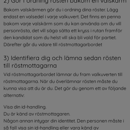
2) Gör i ordning rösten bakom en valskärm
Bakom valskärmen gör du i ordning dina röster. Lägg 
endast en valsedel i varje valkuvert. Det finns en penna 
bakom varje valskärm som du kan använda om du vill 
personrösta, det vill säga sätta ett kryss i rutan framför 
den kandidat som du helst vill ska bli vald för partiet. 
Därefter går du vidare till röstmottagarbordet
3) Identifiera dig och lämna sedan rösten 
till röstmottagarna
Vid röstmottagarbordet lämnar du fram valkuverten till 
röstmottagarna. När du överlämnar rösten måste du 
kunna visa att du är du. Det gör du genom ett av följande 
alternativ:
Visa din id-handling.
Du är känd av röstmottagaren.
Någon annan intygar din identitet. Den personen måste i 
så fall visa sin id-handling eller vara känd av 