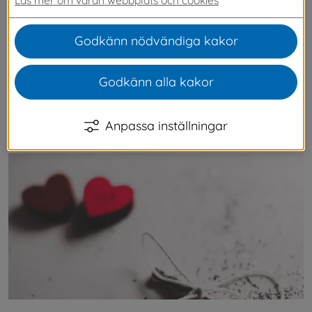
även för dig som är över 12 år. Detta är en 
förlängning av fritidsverksamheten som 
Godkänn nödvändiga kakor
vanligtvis upphör vid 12 års ålder. Insatsen är till 
för dig som på grund av en 
Godkänn alla kakor
funktionsnedsättning inte kan vara ensam 
hemma när dina föräldrar arbetar eller 
Anpassa inställningar
studerar. 