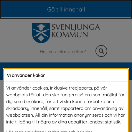
Våra webbplatser
Gå till innehåll
Sök
MENY
Vi använder kakor
Meny
Korttidstillsyn 
Vi använder cookies, inklusive tredjeparts, på vår
webbplats för att den ska fungera så bra som möjligt för
skolungdom
dig som besökare, för att vi ska kunna förbättra och
skräddarsy innehåll, samt rapportera om användning av
webbplatsen. All din information anonymiseras och vi har
I vissa fall kan det finnas behov av att få tillsyn 
inte tillgång till några av dina uppgifter, endast statistik.
före och efter skoldagen samt under skolloven 
Läs mer om våran webbplats och cookies