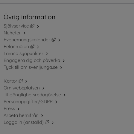
Övrig information
Länk till annan webbplats, öppnas i nytt fönster.
Självservice
Nyheter
Länk till annan webbplats, öppnas i ny
Evenemangskalender
Länk till annan webbplats, öppnas i nytt fönster.
Felanmälan
Lämna synpunkter
Engagera dig och påverka
Tyck till om svenljunga.se
Länk till annan webbplats, öppnas i nytt fönster.
Kartor
Om webbplatsen
Tillgänglighetsredogörelse
Personuppgifter/GDPR
Press
Arbeta hemifrån
Länk till annan webbplats, öppnas i nytt 
Logga in (anställd)