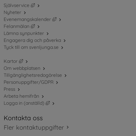
Länk till annan webbplats, öppnas i nytt fönster.
Självservice
Nyheter
Länk till annan webbplats, öppnas i ny
Evenemangskalender
Länk till annan webbplats, öppnas i nytt fönster.
Felanmälan
Lämna synpunkter
Engagera dig och påverka
Tyck till om svenljunga.se
Länk till annan webbplats, öppnas i nytt fönster.
Kartor
Om webbplatsen
Tillgänglighetsredogörelse
Personuppgifter/GDPR
Press
Arbeta hemifrån
Länk till annan webbplats, öppnas i nytt 
Logga in (anställd)
Kontakta oss
Fler kontaktuppgifter