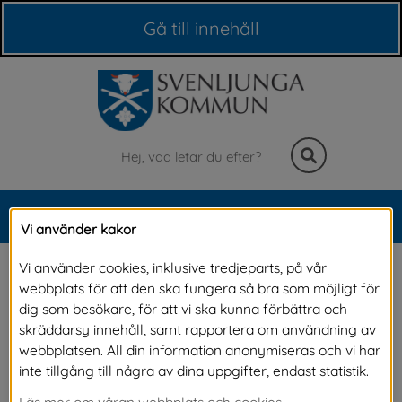
Våra webbplatser
Gå till innehåll
Sök
MENY
Vi använder kakor
Meny
Anslagstavlan
Vi använder cookies, inklusive tredjeparts, på vår
webbplats för att den ska fungera så bra som möjligt för
dig som besökare, för att vi ska kunna förbättra och
Välkommen till Svenljunga kommuns 
skräddarsy innehåll, samt rapportera om användning av
webbplatsen. All din information anonymiseras och vi har
anslagstavla. På vår anslagstavla hittar du 
inte tillgång till några av dina uppgifter, endast statistik.
protokoll från alla nämnder och andra 
Läs mer om våran webbplats och cookies