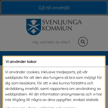
Våra webbplatser
Gå till innehåll
Sök
MENY
Vi använder kakor
Meny
Bidrag och stipendier 
Vi använder cookies, inklusive tredjeparts, på vår
webbplats för att den ska fungera så bra som möjligt för
inom kultur
dig som besökare, för att vi ska kunna förbättra och
skräddarsy innehåll, samt rapportera om användning av
webbplatsen. All din information anonymiseras och vi har
Vill du söka kulturarrangörsstöd? Då har du 
inte tillgång till några av dina uppgifter, endast statistik.
kommit rätt! På denna sida hittar du 
Läs mer om våran webbplats och cookies