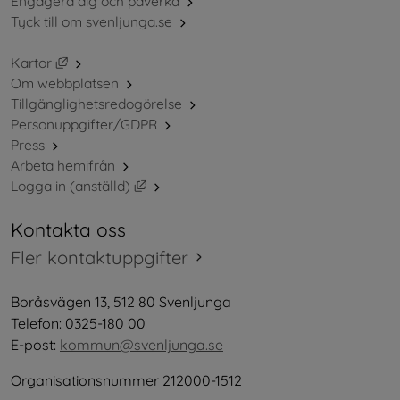
Engagera dig och påverka
Tyck till om svenljunga.se
Länk till annan webbplats, öppnas i nytt fönster.
Kartor
Om webbplatsen
Tillgänglighetsredogörelse
Personuppgifter/GDPR
Press
Arbeta hemifrån
Länk till annan webbplats, öppnas i nytt 
Logga in (anställd)
Kontakta oss
Fler kontaktuppgifter
Boråsvägen 13, 512 80 Svenljunga
Telefon: 0325-180 00
E-post: 
kommun@svenljunga.se
Organisationsnummer 212000-1512