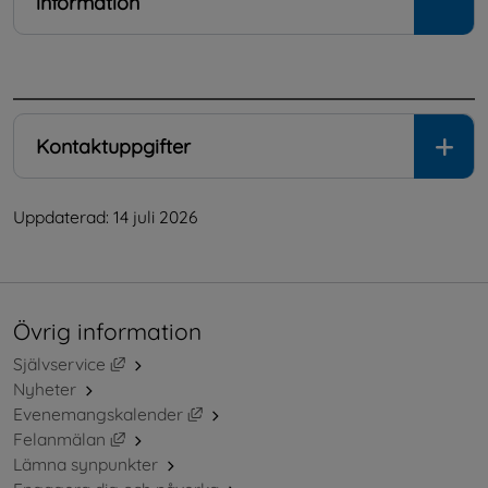
information
.
Kontaktuppgifter
Uppdaterad: 
14 juli 2026
Övrig information
Länk till annan webbplats, öppnas i nytt fönster.
Självservice
Nyheter
Länk till annan webbplats, öppnas i ny
Evenemangskalender
Länk till annan webbplats, öppnas i nytt fönster.
Felanmälan
Lämna synpunkter