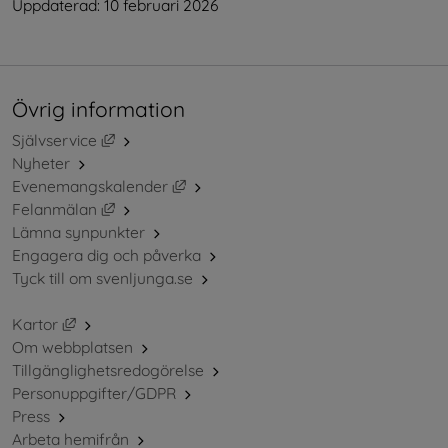
Uppdaterad: 
10 februari 2026
Övrig information
Länk till annan webbplats, öppnas i nytt fönster.
Självservice
Nyheter
Länk till annan webbplats, öppnas i ny
Evenemangskalender
Länk till annan webbplats, öppnas i nytt fönster.
Felanmälan
Lämna synpunkter
Engagera dig och påverka
Tyck till om svenljunga.se
Länk till annan webbplats, öppnas i nytt fönster.
Kartor
Om webbplatsen
Tillgänglighetsredogörelse
Personuppgifter/GDPR
Press
Arbeta hemifrån