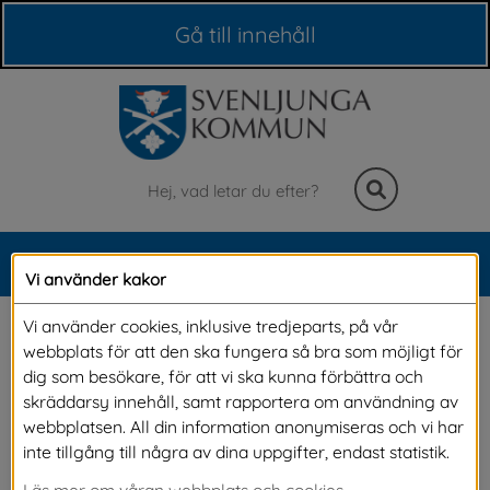
Våra webbplatser
Gå till innehåll
Sök
MENY
Vi använder kakor
Meny
Barn- och ungdomskultur
Vi använder cookies, inklusive tredjeparts, på vår
webbplats för att den ska fungera så bra som möjligt för
dig som besökare, för att vi ska kunna förbättra och
Kultur ger växtkraft. Här kan du läsa om några 
skräddarsy innehåll, samt rapportera om användning av
webbplatsen. All din information anonymiseras och vi har
av de kulturaktiviteter som vi erbjuder för barn 
inte tillgång till några av dina uppgifter, endast statistik.
och ungdomar.
Läs mer om våran webbplats och cookies