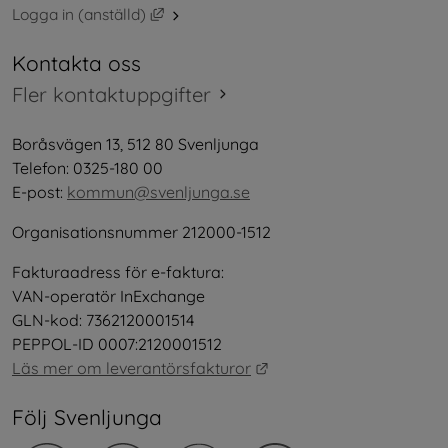
Länk till annan webbplats, öppnas i nytt 
Logga in (anställd)
Kontakta oss
Fler kontaktuppgifter
Boråsvägen 13, 512 80 Svenljunga
Telefon: 0325-180 00
E-post: 
kommun@svenljunga.se
Organisationsnummer 212000-1512
Fakturaadress för e-faktura:
VAN-operatör InExchange
GLN-kod: 7362120001514
PEPPOL-ID 0007:2120001512
Länk till annan webbplat
Läs mer om leverantörsfakturor
Följ Svenljunga