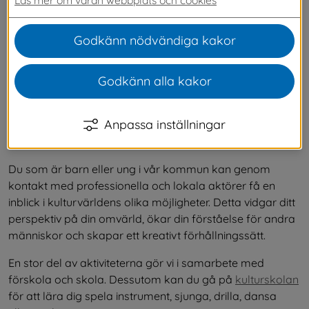
Godkänn nödvändiga kakor
Godkänn alla kakor
Anpassa inställningar
Du som är barn eller ung i vår kommun kan genom 
kontakt med professionella och lokala aktörer få en 
inblick i kulturvärldens olika möjligheter. Detta vidgar ditt 
perspektiv på din omvärld, ökar din förståelse för andra 
människor och skapar ett kreativt förhållningssätt.
En stor del av aktiviteterna gör vi i samarbete med 
förskola och skola. Dessutom kan du gå på 
kulturskolan
för att lära dig spela instrument, sjunga, drilla, dansa 