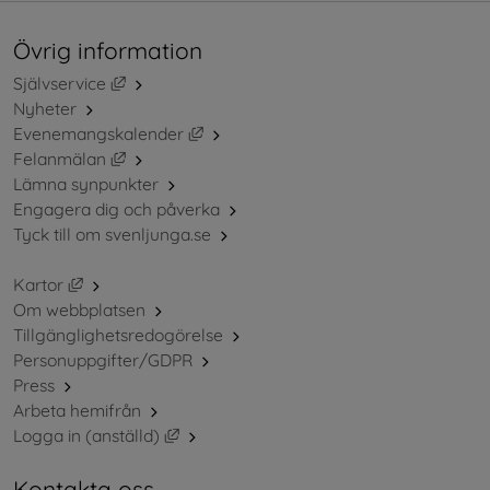
Övrig information
Länk till annan webbplats, öppnas i nytt fönster.
Självservice
Nyheter
Länk till annan webbplats, öppnas i ny
Evenemangskalender
Länk till annan webbplats, öppnas i nytt fönster.
Felanmälan
Lämna synpunkter
Engagera dig och påverka
Tyck till om svenljunga.se
Länk till annan webbplats, öppnas i nytt fönster.
Kartor
Om webbplatsen
Tillgänglighetsredogörelse
Personuppgifter/GDPR
Press
Arbeta hemifrån
Länk till annan webbplats, öppnas i nytt 
Logga in (anställd)
Kontakta oss