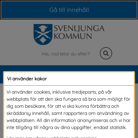
Våra webbplatser
Gå till innehåll
Sök
MENY
Vi använder kakor
Meny
Sevärdheter
Vi använder cookies, inklusive tredjeparts, på vår
webbplats för att den ska fungera så bra som möjligt för
dig som besökare, för att vi ska kunna förbättra och
En sevärdhet kan vara en kyrka, ett museum, 
skräddarsy innehåll, samt rapportera om användning av
webbplatsen. All din information anonymiseras och vi har
en hembygdsgård eller en historisk plats. Här 
inte tillgång till några av dina uppgifter, endast statistik.
hittar du information om vart du kan hitta vår 
Läs mer om våran webbplats och cookies