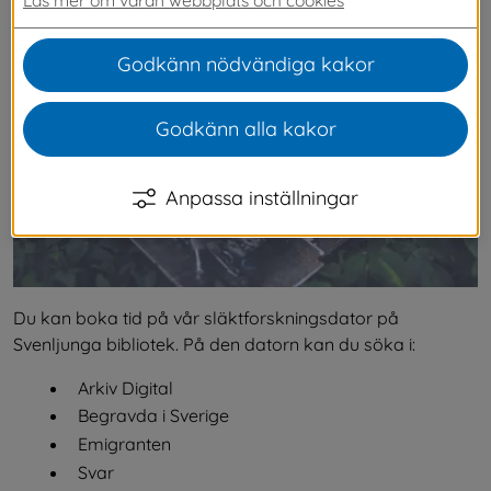
att utforska ditt intresse!
Godkänn nödvändiga kakor
Godkänn alla kakor
Anpassa inställningar
Du kan boka tid på vår släktforskningsdator på 
Svenljunga bibliotek. På den datorn kan du söka i:
Arkiv Digital
Begravda i Sverige
Emigranten
Svar