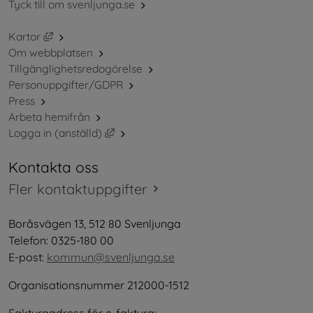
Tyck till om svenljunga.se
Länk till annan webbplats, öppnas i nytt fönster.
Kartor
Om webbplatsen
Tillgänglighetsredogörelse
Personuppgifter/GDPR
Press
Arbeta hemifrån
Länk till annan webbplats, öppnas i nytt 
Logga in (anställd)
Kontakta oss
Fler kontaktuppgifter
Boråsvägen 13, 512 80 Svenljunga
Telefon: 0325-180 00
E-post: 
kommun@svenljunga.se
Organisationsnummer 212000-1512