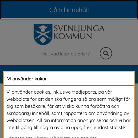
Våra webbplatser
Gå till innehåll
Sök
MENY
Vi använder kakor
Meny
Släktforskning och 
Vi använder cookies, inklusive tredjeparts, på vår
webbplats för att den ska fungera så bra som möjligt för
sockenböcker
dig som besökare, för att vi ska kunna förbättra och
skräddarsy innehåll, samt rapportera om användning av
webbplatsen. All din information anonymiseras och vi har
Är du intresserad av eller nyfiken på 
inte tillgång till några av dina uppgifter, endast statistik.
släktforskning? På biblioteket kan du få hjälp 
Läs mer om våran webbplats och cookies