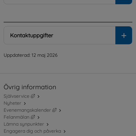
.
Kontaktuppgifter
Uppdaterad: 
12 maj 2026
Övrig information
Länk till annan webbplats, öppnas i nytt fönster.
Självservice
Nyheter
Länk till annan webbplats, öppnas i ny
Evenemangskalender
Länk till annan webbplats, öppnas i nytt fönster.
Felanmälan
Lämna synpunkter
Engagera dig och påverka