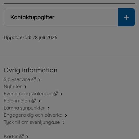
Kontaktuppgifter
Uppdaterad: 
28 juli 2026
Övrig information
Länk till annan webbplats, öppnas i nytt fönster.
Självservice
Nyheter
Länk till annan webbplats, öppnas i ny
Evenemangskalender
Länk till annan webbplats, öppnas i nytt fönster.
Felanmälan
Lämna synpunkter
Engagera dig och påverka
Tyck till om svenljunga.se
Länk till annan webbplats, öppnas i nytt fönster.
Kartor