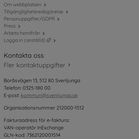
Om webbplatsen
Tillgänglighetsredogörelse
Personuppgifter/GDPR
Press
Arbeta hemifrån
Länk till annan webbplats, öppnas i nytt 
Logga in (anställd)
Kontakta oss
Fler kontaktuppgifter
Boråsvägen 13, 512 80 Svenljunga
Telefon: 0325-180 00
E-post: 
kommun@svenljunga.se
Organisationsnummer 212000-1512
Fakturaadress för e-faktura:
VAN-operatör InExchange
GLN-kod: 7362120001514