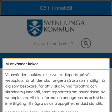
Våra webbplatser
Gå till innehåll
Sök
MENY
Vi använder kakor
Meny
Arbetsförberedande
Vi använder cookies, inklusive tredjeparts, på vår
webbplats för att den ska fungera så bra som möjligt för
dig som besökare, för att vi ska kunna förbättra och
Står du utanför arbetslivet och behöver praktik 
skräddarsy innehåll, samt rapportera om användning av
webbplatsen. All din information anonymiseras och vi har
eller arbetsträning? Vi erbjuder dig stöttning 
inte tillgång till några av dina uppgifter, endast statistik.
utifrån din egen takt och förmåga. Det kan 
Läs mer om våran webbplats och cookies