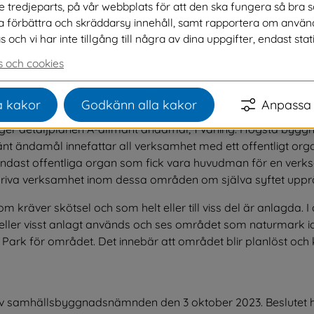
ve tredjeparts, på vår webbplats för att den ska fungera så bra 
na förbättra och skräddarsy innehåll, samt rapportera om använ
ch vi har inte tillgång till några av dina uppgifter, endast stati
 och cookies
a bort den A-plan, allmän planbestämmelse, som gäller för fa
 kakor
Godkänn alla kakor
Anpassa 
 detaljplanen A-allmänt ändamål, 1 våning. Högsta byggnad
 ändamål innefattar all verksamhet med ett offentligt organ
endast offentliga organ som fick vara huvudman för en ver
driva verksamhet inom dessa områden om själva syftet upprä
äver skötsel och som helt eller till viss del är anlagda. I
eller visst anlagt används och ses området som naturmark i
rk för området. Det innebär att området blir planlöst oc
 av samhällsbyggnadsnämnden den 3 oktober 2023. Beslutet ha