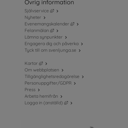
Övrig information
Länk till annan webbplats, öppnas i ny
Självservice
Nyheter
Länk till annan webbplats, 
Evenemangskalender
Länk till annan webbplats, öppnas i ny
Felanmälan
Lämna synpunkter
Engagera dig och påverka
Tyck till om svenljunga.se
Länk till annan webbplats, öppnas i nytt fö
Kartor
Om webbplatsen
Tillgänglighetsredogörelse
Personuppgifter/GDPR
Press
Arbeta hemifrån
Länk till annan webbplats, öppn
Logga in (anställd)