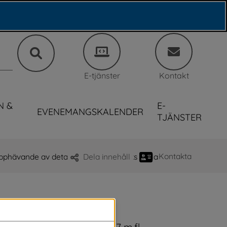
E-tjänster
Kontakt
N &
E-
EVENEMANGSKALENDER
TJÄNSTER
Kontakta
pphävande av detaljplan för Håcksviks skola
Dela innehåll
Y-3880, Håcksvik Yttre 1:7 m.fl. 