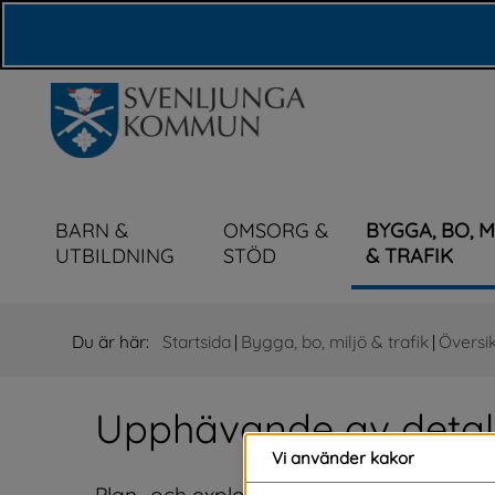
Våra webbplatser
BARN &
OMSORG &
BYGGA, BO, 
UTBILDNING
STÖD
& TRAFIK
Du är här:
Startsida
|
Bygga, bo, miljö & trafik
|
Översik
Upphävande av detalj
Vi använder kakor
Plan- och exploateringsenheten har tagit 