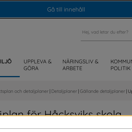
Gå till innehåll
Sök
MILJÖ
UPPLEVA &
NÄRINGSLIV &
KOMMU
GÖRA
ARBETE
POLITIK
tsplan och detaljplaner
|
Detaljplaner
|
Gällande detaljplaner
|
U
plan för Håcksviks skola
fram ett förslag till upphävande av detaljplan 15-ST