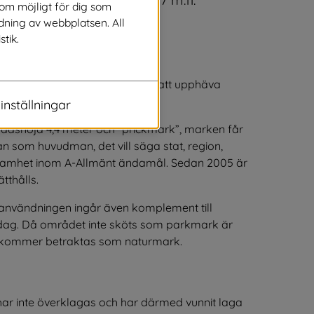
som möjligt för dig som
dning av webbplatsen. All
stik.
stigheten Håcksvik 1:38. Samt att upphäva 
inställningar
shöjd 4,4 meter och “prickmark”, marken får 
 som huvudman, det vill säga stat, region, 
ksamhet inom A-Allmänt ändamål. Sedan 2005 är 
tthålls.
 användningen ingår även komplement till 
dag. Då området inte sköts som parkmark är 
h kommer betraktas som naturmark.
r inte överklagas och har därmed vunnit laga 