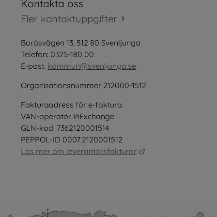
Kontakta oss
tt fönster.
Fler kontaktuppgifter
öppnas i nytt fönster.
Boråsvägen 13, 512 80 Svenljunga
tt fönster.
Telefon: 0325-180 00
E-post: 
kommun@svenljunga.se
Organisationsnummer 212000-1512
Fakturaadress för e-faktura:
nster.
VAN-operatör InExchange
GLN-kod: 7362120001514
PEPPOL-ID 0007:2120001512
Länk till annan webb
Läs mer om leverantörsfakturor
as i nytt fönster.