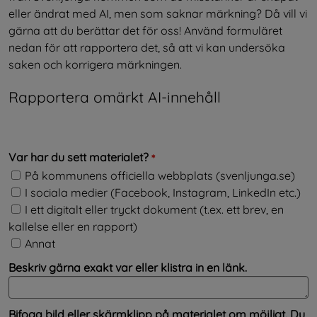
eller ändrat med AI, men som saknar märkning? Då vill vi 
gärna att du berättar det för oss! Använd formuläret 
nedan för att rapportera det, så att vi kan undersöka 
saken och korrigera märkningen.
Rapportera omärkt AI-innehåll
(obligatorisk)
Var har du sett materialet?
*
Var har du sett materialet?
På kommunens officiella webbplats (svenljunga.se)
I sociala medier (Facebook, Instagram, LinkedIn etc.)
I ett digitalt eller tryckt dokument (t.ex. ett brev, en
kallelse eller en rapport)
Annat
Beskriv gärna exakt var eller klistra in en länk.
Bifoga bild eller skärmklipp på materialet om möjligt. Du