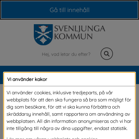
Våra webbplatser
Gå till innehåll
Sök
MENY
Vi använder kakor
Meny
Användning av AI
Vi använder cookies, inklusive tredjeparts, på vår
webbplats för att den ska fungera så bra som möjligt för
dig som besökare, för att vi ska kunna förbättra och
Vi vill möta framtiden på ett smart och 
skräddarsy innehåll, samt rapportera om användning av
webbplatsen. All din information anonymiseras och vi har
ansvarsfullt sätt. Ny teknik, som exempelvis AI 
inte tillgång till några av dina uppgifter, endast statistik.
(artificiell intelligens), kan hjälpa oss att ge dig 
Läs mer om våran webbplats och cookies