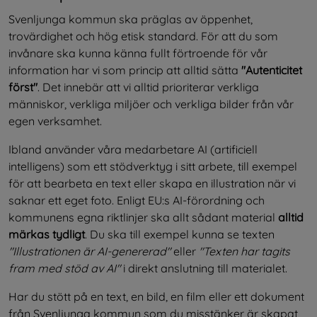
Svenljunga kommun ska präglas av öppenhet, 
trovärdighet och hög etisk standard. För att du som 
invånare ska kunna känna fullt förtroende för vår 
information har vi som princip att alltid sätta 
"Autenticitet 
först"
. Det innebär att vi alltid prioriterar verkliga 
människor, verkliga miljöer och verkliga bilder från vår 
egen verksamhet.
Ibland använder våra medarbetare AI (artificiell 
intelligens) som ett stödverktyg i sitt arbete, till exempel 
för att bearbeta en text eller skapa en illustration när vi 
saknar ett eget foto. Enligt EU:s AI-förordning och 
kommunens egna riktlinjer ska allt sådant material 
alltid 
märkas tydligt
. Du ska till exempel kunna se texten 
"Illustrationen är AI-genererad"
 eller 
"Texten har tagits 
fram med stöd av AI"
 i direkt anslutning till materialet.
Har du stött på en text, en bild, en film eller ett dokument 
från Svenljunga kommun som du misstänker är skapat 