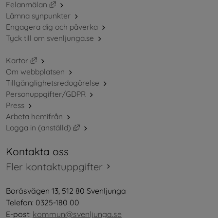
Länk till annan webbplats, öppnas i nytt fönster.
Felanmälan
Lämna synpunkter
Engagera dig och påverka
Tyck till om svenljunga.se
Länk till annan webbplats, öppnas i nytt fönster.
Kartor
Om webbplatsen
Tillgänglighetsredogörelse
Personuppgifter/GDPR
Press
Arbeta hemifrån
Länk till annan webbplats, öppnas i nytt 
Logga in (anställd)
Kontakta oss
Fler kontaktuppgifter
Boråsvägen 13, 512 80 Svenljunga
Telefon: 0325-180 00
E-post: 
kommun@svenljunga.se