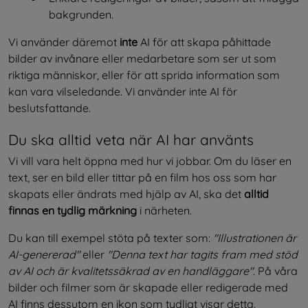
bakgrunden.
Vi använder däremot 
inte
 AI för att skapa påhittade 
bilder av invånare eller medarbetare som ser ut som 
riktiga människor, eller för att sprida information som 
kan vara vilseledande. Vi använder inte AI för 
beslutsfattande.
Du ska alltid veta när AI har använts
Vi vill vara helt öppna med hur vi jobbar. Om du läser en 
text, ser en bild eller tittar på en film hos oss som har 
skapats eller ändrats med hjälp av AI, ska det 
alltid 
finnas en tydlig märkning
 i närheten.
Du kan till exempel stöta på texter som: 
"Illustrationen är 
AI-genererad"
 eller 
"Denna text har tagits fram med stöd 
av AI och är kvalitetssäkrad av en handläggare"
. På våra 
bilder och filmer som är skapade eller redigerade med 
AI finns dessutom en ikon som tydligt visar detta.