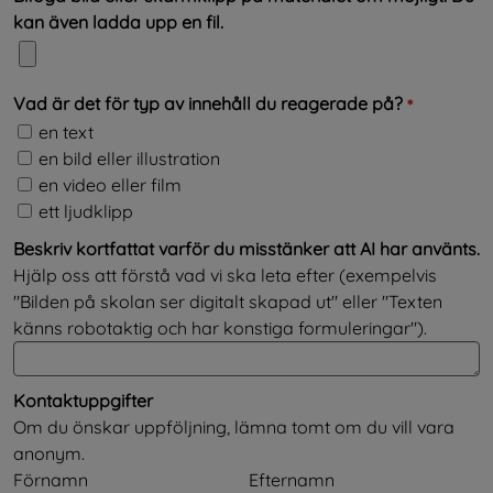
kan även ladda upp en fil.
(obligato
Vad är det för typ av innehåll du reagerade på?
*
Vad är det för typ av innehåll du reagerade på?
en text
en bild eller illustration
en video eller film
ett ljudklipp
Beskriv kortfattat varför du misstänker att AI har använts.
Hjälp oss att förstå vad vi ska leta efter (exempelvis
"Bilden på skolan ser digitalt skapad ut" eller "Texten
känns robotaktig och har konstiga formuleringar").
Kontaktuppgifter
Om du önskar uppföljning, lämna tomt om du vill vara
anonym.
Kontaktuppgifter
Förnamn
Efternamn