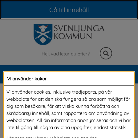
Våra webbplatser
Gå till innehåll
Sök
MENY
Vi använder kakor
Meny
Nyheter
Vi använder cookies, inklusive tredjeparts, på vår
webbplats för att den ska fungera så bra som möjligt för
dig som besökare, för att vi ska kunna förbättra och
På denna sida kan du läsa alla våra nyheter. Om du vill 
skräddarsy innehåll, samt rapportera om användning av
vara säker på att du inte missar något och vill få 
webbplatsen. All din information anonymiseras och vi har
nyheterna direkt till din e-post, kan du 
prenumerera på 
inte tillgång till några av dina uppgifter, endast statistik.
alla våra nyheter.
Läs mer om våran webbplats och cookies