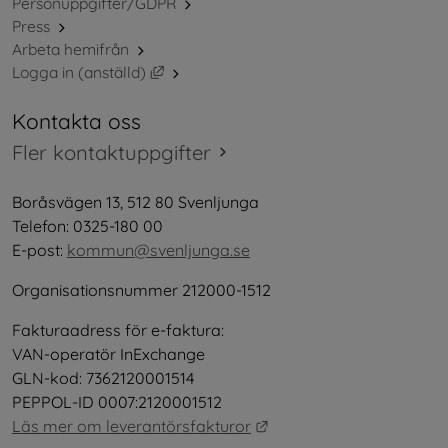
Personuppgifter/GDPR
Press
Arbeta hemifrån
Länk till annan webbplats, öppnas i nytt 
Logga in (anställd)
Kontakta oss
Fler kontaktuppgifter
Boråsvägen 13, 512 80 Svenljunga
Telefon: 0325-180 00
E-post: 
kommun@svenljunga.se
Organisationsnummer 212000-1512
Fakturaadress för e-faktura:
VAN-operatör InExchange
GLN-kod: 7362120001514
PEPPOL-ID 0007:2120001512
Länk till annan webbplat
Läs mer om leverantörsfakturor