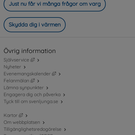
Just nu får vi många frågor om varg
Skydda dig i värmen
Övrig information
Länk till annan webbplats, öppnas i nytt fönster.
Självservice
Nyheter
Länk till annan webbplats, öppnas i ny
Evenemangskalender
Länk till annan webbplats, öppnas i nytt fönster.
Felanmälan
Lämna synpunkter
Engagera dig och påverka
Tyck till om svenljunga.se
Länk till annan webbplats, öppnas i nytt fönster.
Kartor
Om webbplatsen
Tillgänglighetsredogörelse