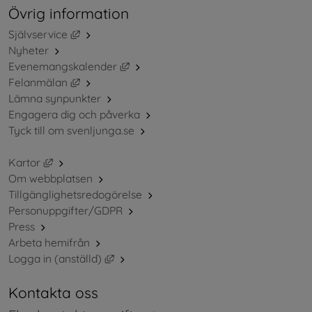
Övrig information
Länk till annan webbplats, öppnas i nytt fönster.
Självservice
Nyheter
Länk till annan webbplats, öppnas i ny
Evenemangskalender
Länk till annan webbplats, öppnas i nytt fönster.
Felanmälan
Lämna synpunkter
Engagera dig och påverka
Tyck till om svenljunga.se
Länk till annan webbplats, öppnas i nytt fönster.
Kartor
Om webbplatsen
Tillgänglighetsredogörelse
Personuppgifter/GDPR
Press
Arbeta hemifrån
Länk till annan webbplats, öppnas i nytt 
Logga in (anställd)
Kontakta oss