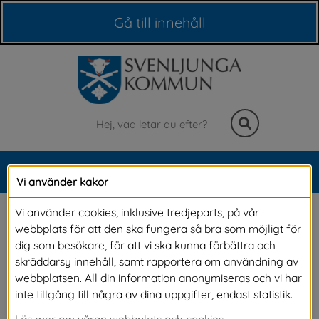
Våra webbplatser
Gå till innehåll
Sök
MENY
Vi använder kakor
Meny
Har du rätt till 
Vi använder cookies, inklusive tredjeparts, på vår
webbplats för att den ska fungera så bra som möjligt för
bostadstillägg?
dig som besökare, för att vi ska kunna förbättra och
skräddarsy innehåll, samt rapportera om användning av
webbplatsen. All din information anonymiseras och vi har
Bostadstillägg är ett tillägg till din allmänna 
inte tillgång till några av dina uppgifter, endast statistik.
pension som du ansöker om själv hos 
Läs mer om våran webbplats och cookies